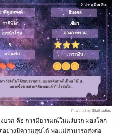
อ่านเพิ่มเติม
arrow_forward_ios
Powered by 
GliaStudios
ชิงบวก คือ การมีอารมณ์ในแง่บวก มองโลก
M
ตอย่างมีความสุขได้ พ่อเเม่สามารถส่งต่อ