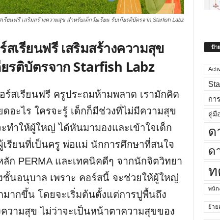
ียนฟรี เสริมสร้างความสุข สำหรับเด็กวัยเรียน รับเกียรติบัตรจาก Starfish Labz
สเรียนฟรี เสริมสร้างความสุข
ป้า
เกียรติบัตรจาก Starfish Labz
Acti
Sta
์สเรียนฟรี ครูประถมห้ามพลาด เรามักคิด
กา
ดอะไร ใครจะรู้ เด็กก็มีช่วงที่ไม่มีความสุข
คู่มื
จะทำให้ผู้ใหญ่ ได้หันมามองและเข้าใจเด็ก
ด
้เรียนที่เป็นครู พ่อแม่ นักการศึกษาที่สนใจ
ดา
มหลัก PERMA และเทคนิคดีๆ จากนักจิตวิทยา
ท
ชั้นอนุบาล เพราะ คอร์สนี้ จะช่วยให้ผู้ใหญ่
พนั
ากขึ้น โดยจะเริ่มต้นตั้งแต่การปูพื้นถึง
ย้าย
องความสุข ไม่ว่าจะเป็นหน้าตาความสุขของ