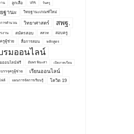
ลูกเสือ
วPA
งาน
วันครู
ทยฐานะ
วิทยฐานะเกณฑ์ใหม่
สพฐ.
วิทยาศาสตร์
ยาการคำนวณ
สมัครสอบ
สอบครู
ครงาน
สสวท
รูผู้ช่วย
สื่อการสอน
หลักสูตร
บรมออนไลน์
มออนไลน์ฟรี
อัมพร พินะสา
เปิดภาคเรียน
เรียนออนไลน์
กบรรจุครูผู้ช่วย
โควิด 19
ฟล์
แผนการจัดการเรียนรู้