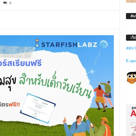
0
ค้น
เว็
สอบ 
E-sp