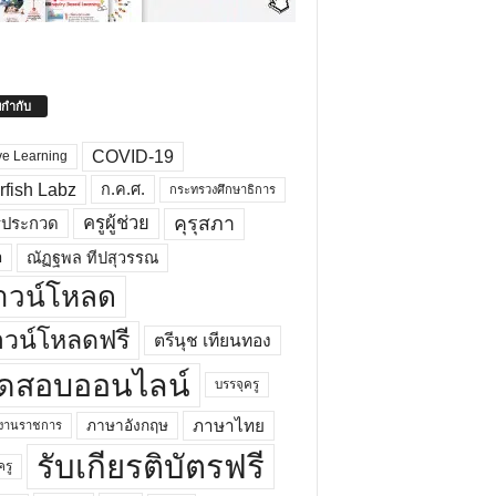
ยกำกับ
COVID-19
ve Learning
rfish Labz
ก.ค.ศ.
กระทรวงศึกษาธิการ
คุรุสภา
ครูผู้ช่วย
รประกวด
อ
ณัฏฐพล ทีปสุวรรณ
าวน์โหลด
วน์โหลดฟรี
ตรีนุช เทียนทอง
ดสอบออนไลน์
บรรจุครู
ภาษาไทย
ภาษาอังกฤษ
กงานราชการ
รับเกียรติบัตรฟรี
ครู