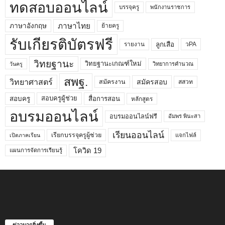
ทดสอบออนไลน์
บรรจุครู
พนักงานราชการ
ภาษาไทย
ภาษาอังกฤษ
ย้ายครู
รับเกียรติบัตรฟรี
ลูกเสือ
วPA
รายงาน
วิทยฐานะ
วิทยฐานะเกณฑ์ใหม่
วิทยาการคำนวณ
วันครู
สพฐ.
วิทยาศาสตร์
สมัครสอบ
สมัครงาน
สสวท
สอบครูผู้ช่วย
สอบครู
สื่อการสอน
หลักสูตร
อบรมออนไลน์
อบรมออนไลน์ฟรี
อัมพร พินะสา
เรียนออนไลน์
เรียกบรรจุครูผู้ช่วย
แจกไฟล์
เปิดภาคเรียน
โควิด 19
แผนการจัดการเรียนรู้
ข่าวมากยิ่งขึ้น