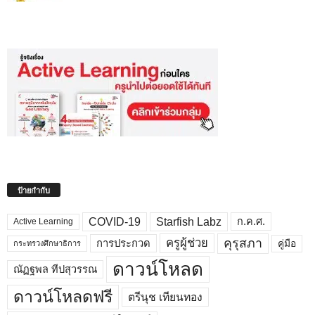
ป้ายกำกับ
COVID-19
Starfish Labz
ก.ค.ศ.
Active Learning
คุรุสภา
ครูผู้ช่วย
คู่มือ
การประกวด
กระทรวงศึกษาธิการ
ดาวน์โหลด
ณัฏฐพล ทีปสุวรรณ
ดาวน์โหลดฟรี
ตรีนุช เทียนทอง