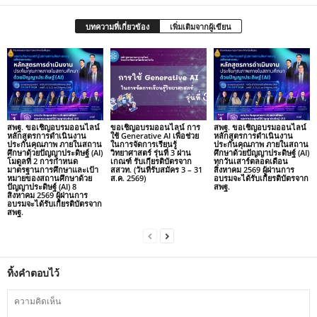
บทความที่เกี่ยวข้อง
เพิ่มเติมจากผู้เขียน
สพฐ. ขอเชิญอบรมออนไลน์
ขอเชิญอบรมออนไลน์ การ
สพฐ. ขอเชิญอบรมออนไลน์
หลักสูตรการดำเนินงาน
ใช้ Generative AI เพื่อช่วย
หลักสูตรการดำเนินงาน
ประกันคุณภาพ ภายในสถาน
ในการจัดการเรียนรู้
ประกันคุณภาพ ภายในสถาน
ศึกษาด้วยปัญญาประดิษฐ์ (AI)
วิทยาศาสตร์ รุ่นที่ 3 ผ่าน
ศึกษาด้วยปัญญาประดิษฐ์ (AI)
โมดูลที่ 2 การกำหนด
เกณฑ์ รับเกียรติบัตรจาก
ทุกวันเสาร์ตลอดเดือน
มาตรฐานการศึกษาและเป้า
สสวท. (วันที่รับสมัคร 3 – 31
สิงหาคม 2569 ผู้ผ่านการ
หมายของสถานศึกษาด้วย
ส.ค. 2569)
อบรมจะได้รับเกียรติบัตรจาก
ปัญญาประดิษฐ์ (AI) 8
สพฐ.
สิงหาคม 2569 ผู้ผ่านการ
อบรมจะได้รับเกียรติบัตรจาก
สพฐ.
ทิ้งคำตอบไว้