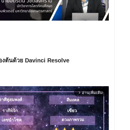
้องต้นด้วย Davinci Resolve
อ่านเพิ่มเติม
arrow_forward_ios