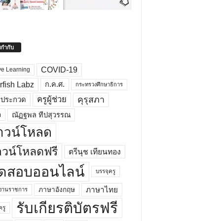
ยกำกับ
COVID-19
ve Learning
rfish Labz
ก.ค.ศ.
กระทรวงศึกษาธิการ
คุรุสภา
ครูผู้ช่วย
รประกวด
อ
ณัฏฐพล ทีปสุวรรณ
าวน์โหลด
วน์โหลดฟรี
ตรีนุช เทียนทอง
ดสอบออนไลน์
บรรจุครู
ภาษาไทย
ภาษาอังกฤษ
กงานราชการ
รับเกียรติบัตรฟรี
ครู