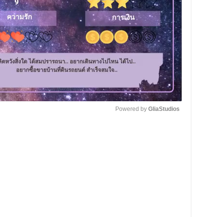
Powered by 
GliaStudios
M
 ไฟล์
u
t
การตัดต่อ 1
e
การตัดต่อ 2
 clip Speed