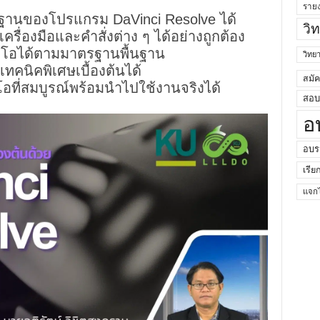
ราย
ฐานของโปรแกรม DaVinci Resolve ได้
วิ
เครื่องมือและคำสั่งต่าง ๆ ได้อย่างถูกต้อง
ดีโอได้ตามมาตรฐานพื้นฐาน
วิท
เทคนิคพิเศษเบื้องต้นได้
สมั
อที่สมบูรณ์พร้อมนำไปใช้งานจริงได้
สอบค
อ
อบร
เรีย
แจกไ