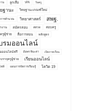
ลูกเสือ
วPA
งาน
วันครู
ทยฐานะ
วิทยฐานะเกณฑ์ใหม่
สพฐ.
วิทยาศาสตร์
ยาการคำนวณ
สมัครสอบ
สอบครู
ครงาน
สสวท
รูผู้ช่วย
สื่อการสอน
หลักสูตร
บรมออนไลน์
มออนไลน์ฟรี
อัมพร พินะสา
เปิดภาคเรียน
เรียนออนไลน์
กบรรจุครูผู้ช่วย
โควิด 19
ฟล์
แผนการจัดการเรียนรู้