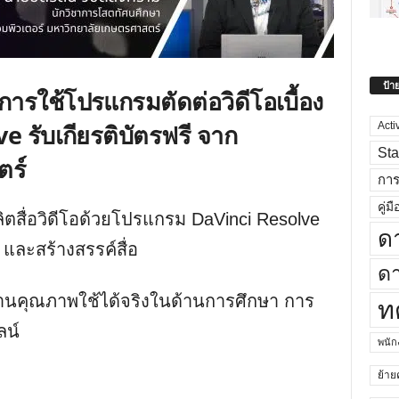
ป้า
 การใช้โปรแกรมตัดต่อวิดีโอเบื้อง
e รับเกียรติบัตรฟรี จาก
Acti
Sta
ตร์
กา
คู่มื
ลิตสื่อวิดีโอด้วยโปรแกรม DaVinci Resolve
ด
ี และสร้างสรรค์สื่อ
ดา
ลงานคุณภาพใช้ได้จริงในด้านการศึกษา การ
ท
ลน์
พนั
ย้าย