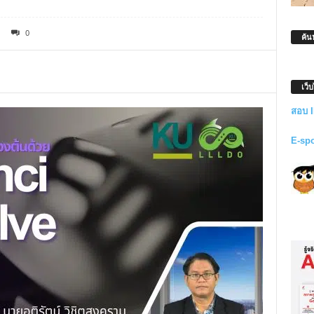
0
ค้น
เว็
สอบ 
E-sp