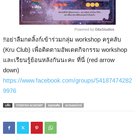
Powered by 
GliaStudios
‼️อย่าลืมกดลิ้งก์เข้าร่วมกลุ่ม workshop ครูคลับ
M
u
(Kru Club) เพื่อติดตามอัพเดตกิจกรรม workshop
t
และเรียนรู้ย้อนหลังกันนะคะ ที่นี่ (red arrow
e
down)
https://www.facebook.com/groups/54187474282
9976
แท็ก
STARFISH ACADEMY
ครูสอนคิด
อบรมออนไลน์