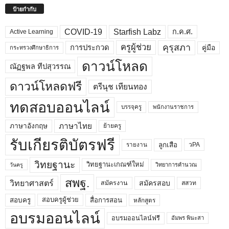
ป้ายกำกับ
COVID-19
Starfish Labz
ก.ค.ศ.
Active Learning
คุรุสภา
ครูผู้ช่วย
คู่มือ
การประกวด
กระทรวงศึกษาธิการ
ดาวน์โหลด
ณัฏฐพล ทีปสุวรรณ
ดาวน์โหลดฟรี
ตรีนุช เทียนทอง
ทดสอบออนไลน์
บรรจุครู
พนักงานราชการ
ภาษาไทย
ภาษาอังกฤษ
ย้ายครู
รับเกียรติบัตรฟรี
ลูกเสือ
วPA
รายงาน
วิทยฐานะ
วิทยฐานะเกณฑ์ใหม่
วิทยาการคำนวณ
วันครู
สพฐ.
วิทยาศาสตร์
สมัครสอบ
สมัครงาน
สสวท
สอบครูผู้ช่วย
สอบครู
สื่อการสอน
หลักสูตร
อบรมออนไลน์
อบรมออนไลน์ฟรี
อัมพร พินะสา