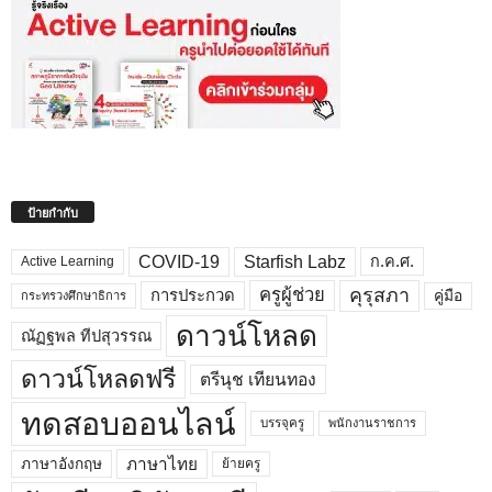
ป้ายกำกับ
COVID-19
Starfish Labz
ก.ค.ศ.
Active Learning
คุรุสภา
ครูผู้ช่วย
คู่มือ
การประกวด
กระทรวงศึกษาธิการ
ดาวน์โหลด
ณัฏฐพล ทีปสุวรรณ
ดาวน์โหลดฟรี
ตรีนุช เทียนทอง
ทดสอบออนไลน์
บรรจุครู
พนักงานราชการ
ภาษาไทย
ภาษาอังกฤษ
ย้ายครู