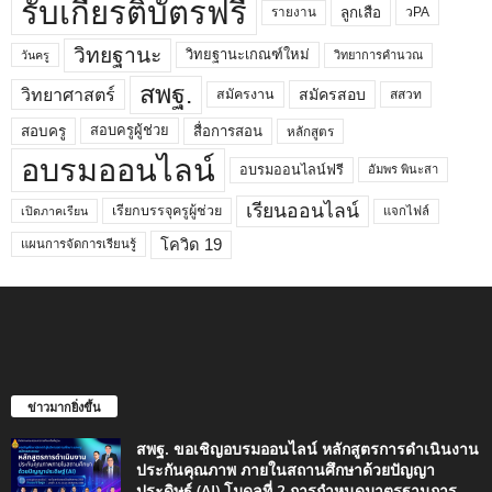
รับเกียรติบัตรฟรี
ลูกเสือ
วPA
รายงาน
วิทยฐานะ
วิทยฐานะเกณฑ์ใหม่
วิทยาการคำนวณ
วันครู
สพฐ.
วิทยาศาสตร์
สมัครสอบ
สมัครงาน
สสวท
สอบครูผู้ช่วย
สอบครู
สื่อการสอน
หลักสูตร
อบรมออนไลน์
อบรมออนไลน์ฟรี
อัมพร พินะสา
เรียนออนไลน์
เรียกบรรจุครูผู้ช่วย
แจกไฟล์
เปิดภาคเรียน
โควิด 19
แผนการจัดการเรียนรู้
ข่าวมากยิ่งขึ้น
สพฐ. ขอเชิญอบรมออนไลน์ หลักสูตรการดำเนินงาน
ประกันคุณภาพ ภายในสถานศึกษาด้วยปัญญา
ประดิษฐ์ (AI) โมดูลที่ 2 การกำหนดมาตรฐานการ