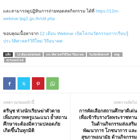
และสามารถดูปฏิทินการถ่ายทอดสดกิจกรรม ได้ที่
https://12m-
webinar.lpg2.go.th/cld.php
ขอบคุณเนื้อหาจาก
12 เดือน Webinar เปิดโลกนวัตกรรมการเรียนรู้
ประวัติศาสตร์วิถีใหม่ วิถีอนาคต
แท็ก
12 เดือน WEBINAR
ประวัติศาสตร์วิถีใหม่ วิถีอนาคต
รับเกียรติบัตรฟรี
สพฐ.
อบรมออนไลน์
บทความก่อนหน้านี้
บทความถัดไป
ตรีนุช ห่วงนักเรียนฆ่าตัวตาย
การคัดเลือกสถานศึกษาดีเด่น
เพิ่มบทบาทครูแนะแนว ย้ำสถาน
เพื่อเข้ารับรางวัลพระราชทาน
ศึกษาจะต้องมีความปลอดภัย
ในด้านกิจกรรมส่งเสริม
เกิดขึ้นในทุกมิติ
พัฒนาการ โภชนาการ และ
สุขภาพอนามัย ด้านกิจกรรม