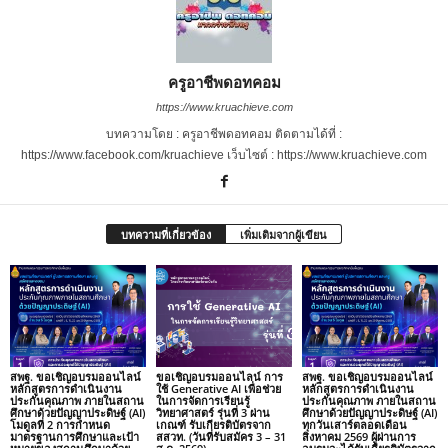
ครูอาชีพดอทคอม
https://www.kruachieve.com
บทความโดย : ครูอาชีพดอทคอม ติดตามได้ที่ :
https://www.facebook.com/kruachieve เว็บไซต์ : https://www.kruachieve.com
บทความที่เกี่ยวข้อง
เพิ่มเติมจากผู้เขียน
สพฐ. ขอเชิญอบรมออนไลน์
ขอเชิญอบรมออนไลน์ การ
สพฐ. ขอเชิญอบรมออนไลน์
หลักสูตรการดำเนินงาน
ใช้ Generative AI เพื่อช่วย
หลักสูตรการดำเนินงาน
ประกันคุณภาพ ภายในสถาน
ในการจัดการเรียนรู้
ประกันคุณภาพ ภายในสถาน
ศึกษาด้วยปัญญาประดิษฐ์ (AI)
วิทยาศาสตร์ รุ่นที่ 3 ผ่าน
ศึกษาด้วยปัญญาประดิษฐ์ (AI)
โมดูลที่ 2 การกำหนด
เกณฑ์ รับเกียรติบัตรจาก
ทุกวันเสาร์ตลอดเดือน
มาตรฐานการศึกษาและเป้า
สสวท. (วันที่รับสมัคร 3 – 31
สิงหาคม 2569 ผู้ผ่านการ