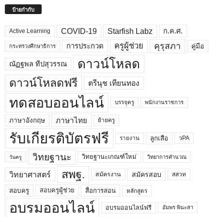
ป้ายกำกับ
COVID-19
Starfish Labz
ก.ค.ศ.
Active Learning
คุรุสภา
ครูผู้ช่วย
คู่มือ
การประกวด
กระทรวงศึกษาธิการ
ดาวน์โหลด
ณัฏฐพล ทีปสุวรรณ
ดาวน์โหลดฟรี
ตรีนุช เทียนทอง
ทดสอบออนไลน์
บรรจุครู
พนักงานราชการ
ภาษาไทย
ภาษาอังกฤษ
ย้ายครู
รับเกียรติบัตรฟรี
ลูกเสือ
วPA
รายงาน
วิทยฐานะ
วิทยฐานะเกณฑ์ใหม่
วิทยาการคำนวณ
วันครู
สพฐ.
วิทยาศาสตร์
สมัครสอบ
สมัครงาน
สสวท
สอบครูผู้ช่วย
สอบครู
สื่อการสอน
หลักสูตร
อบรมออนไลน์
อบรมออนไลน์ฟรี
อัมพร พินะสา