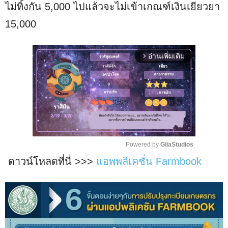
ไม่ทิ้งกัน 5,000 ไปแล้วจะไม่เข้าเกณฑ์เงินเยียวยา
15,000
อ่านเพิ่มเติม
arrow_forward_ios
Powered by 
GliaStudios
ดาวน์โหลดที่นี่ >>>
แอพพลิเคชั่น Farmbook
M
u
t
e