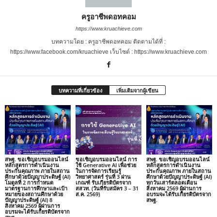
ครูอาชีพดอทคอม
https://www.kruachieve.com
บทความโดย : ครูอาชีพดอทคอม ติดตามได้ที่ :
https://www.facebook.com/kruachieve เว็บไซต์ : https://www.kruachieve.com
บทความที่เกี่ยวข้อง
เพิ่มเติมจากผู้เขียน
สพฐ. ขอเชิญอบรมออนไลน์
ขอเชิญอบรมออนไลน์ การ
สพฐ. ขอเชิญอบรมออนไลน์
หลักสูตรการดำเนินงาน
ใช้ Generative AI เพื่อช่วย
หลักสูตรการดำเนินงาน
ประกันคุณภาพ ภายในสถาน
ในการจัดการเรียนรู้
ประกันคุณภาพ ภายในสถาน
ศึกษาด้วยปัญญาประดิษฐ์ (AI)
วิทยาศาสตร์ รุ่นที่ 3 ผ่าน
ศึกษาด้วยปัญญาประดิษฐ์ (AI)
โมดูลที่ 2 การกำหนด
เกณฑ์ รับเกียรติบัตรจาก
ทุกวันเสาร์ตลอดเดือน
มาตรฐานการศึกษาและเป้า
สสวท. (วันที่รับสมัคร 3 – 31
สิงหาคม 2569 ผู้ผ่านการ
หมายของสถานศึกษาด้วย
ส.ค. 2569)
อบรมจะได้รับเกียรติบัตรจาก
ปัญญาประดิษฐ์ (AI) 8
สพฐ.
สิงหาคม 2569 ผู้ผ่านการ
อบรมจะได้รับเกียรติบัตรจาก