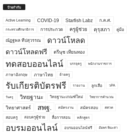
ป้ายกำกับ
COVID-19
Starfish Labz
ก.ค.ศ.
Active Learning
คุรุสภา
ครูผู้ช่วย
คู่มือ
การประกวด
กระทรวงศึกษาธิการ
ดาวน์โหลด
ณัฏฐพล ทีปสุวรรณ
ดาวน์โหลดฟรี
ตรีนุช เทียนทอง
ทดสอบออนไลน์
บรรจุครู
พนักงานราชการ
ภาษาไทย
ภาษาอังกฤษ
ย้ายครู
รับเกียรติบัตรฟรี
ลูกเสือ
วPA
รายงาน
วิทยฐานะ
วิทยฐานะเกณฑ์ใหม่
วิทยาการคำนวณ
วันครู
สพฐ.
วิทยาศาสตร์
สมัครสอบ
สมัครงาน
สสวท
สอบครูผู้ช่วย
สอบครู
สื่อการสอน
หลักสูตร
อบรมออนไลน์
อบรมออนไลน์ฟรี
อัมพร พินะสา