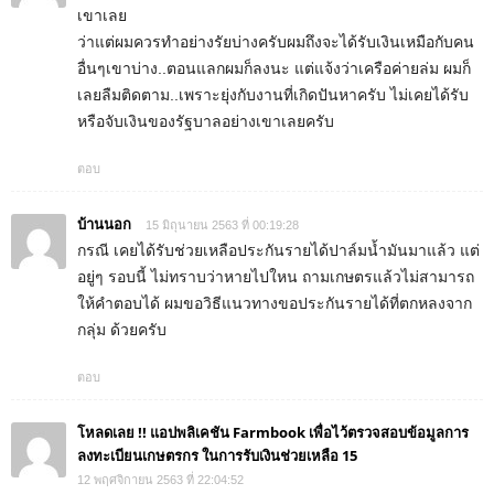
เขาเลย
ว่าแต่ผมควรทำอย่างรัยบ่างครับผมถึงจะได้รับเงินเหมือกับคน
อื่นๆเขาบ่าง..ตอนแลกผมก็ลงนะ แต่แจ้งว่าเครือค่ายล่ม ผมก็
เลยลืมติดตาม..เพราะยุ่งกับงานที่เกิดปันหาครับ ไม่เคยได้รับ
หรือจับเงินของรัฐบาลอย่างเขาเลยครับ
ตอบ
บ้านนอก
15 มิถุนายน 2563 ที่ 00:19:28
กรณี เคยได้รับช่วยเหลือประกันรายได้ปาล์มน้ำมันมาแล้ว แต่
อยู่ๆ รอบนี้ ไม่ทราบว่าหายไปใหน ถามเกษตรแล้วไม่สามารถ
ให้คำตอบได้ ผมขอวิธีแนวทางขอประกันรายได้ที่ตกหลงจาก
กลุ่ม ด้วยครับ
ตอบ
โหลดเลย !! แอปพลิเคชัน Farmbook เพื่อไว้ตรวจสอบข้อมูลการ
ลงทะเบียนเกษตรกร ในการรับเงินช่วยเหลือ 15
12 พฤศจิกายน 2563 ที่ 22:04:52