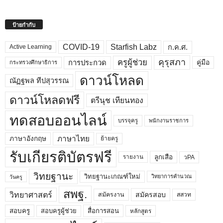
ป้ายกำกับ
COVID-19
Starfish Labz
ก.ค.ศ.
Active Learning
คุรุสภา
ครูผู้ช่วย
คู่มือ
การประกวด
กระทรวงศึกษาธิการ
ดาวน์โหลด
ณัฏฐพล ทีปสุวรรณ
ดาวน์โหลดฟรี
ตรีนุช เทียนทอง
ทดสอบออนไลน์
บรรจุครู
พนักงานราชการ
ภาษาไทย
ภาษาอังกฤษ
ย้ายครู
รับเกียรติบัตรฟรี
ลูกเสือ
วPA
รายงาน
วิทยฐานะ
วิทยฐานะเกณฑ์ใหม่
วิทยาการคำนวณ
วันครู
สพฐ.
วิทยาศาสตร์
สมัครสอบ
สมัครงาน
สสวท
สอบครูผู้ช่วย
สอบครู
สื่อการสอน
หลักสูตร