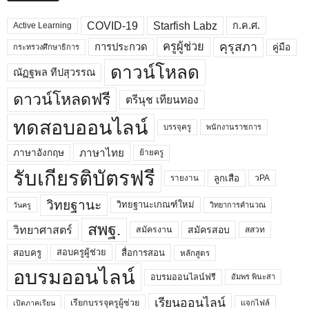
COVID-19
Starfish Labz
ก.ค.ศ.
Active Learning
คุรุสภา
ครูผู้ช่วย
คู่มือ
การประกวด
กระทรวงศึกษาธิการ
ดาวน์โหลด
ณัฏฐพล ทีปสุวรรณ
ดาวน์โหลดฟรี
ตรีนุช เทียนทอง
ทดสอบออนไลน์
บรรจุครู
พนักงานราชการ
ภาษาไทย
ภาษาอังกฤษ
ย้ายครู
รับเกียรติบัตรฟรี
ลูกเสือ
วPA
รายงาน
วิทยฐานะ
วิทยฐานะเกณฑ์ใหม่
วิทยาการคำนวณ
วันครู
สพฐ.
วิทยาศาสตร์
สมัครสอบ
สมัครงาน
สสวท
สอบครูผู้ช่วย
สอบครู
สื่อการสอน
หลักสูตร
อบรมออนไลน์
อบรมออนไลน์ฟรี
อัมพร พินะสา
เรียนออนไลน์
เรียกบรรจุครูผู้ช่วย
แจกไฟล์
เปิดภาคเรียน