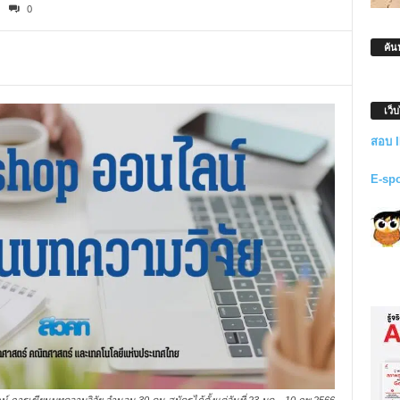
0
ค้น
เว็
สอบ 
E-sp