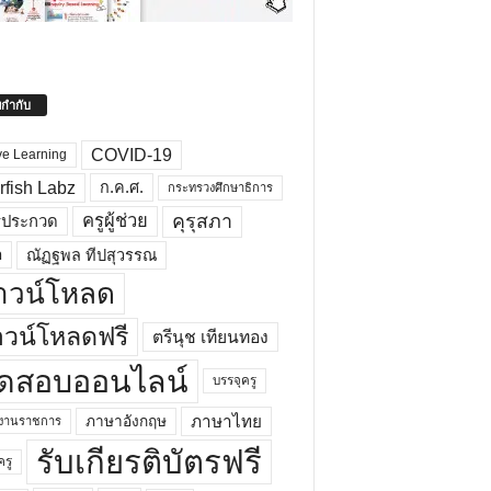
ยกำกับ
COVID-19
ve Learning
rfish Labz
ก.ค.ศ.
กระทรวงศึกษาธิการ
คุรุสภา
ครูผู้ช่วย
รประกวด
อ
ณัฏฐพล ทีปสุวรรณ
าวน์โหลด
วน์โหลดฟรี
ตรีนุช เทียนทอง
ดสอบออนไลน์
บรรจุครู
ภาษาไทย
ภาษาอังกฤษ
กงานราชการ
รับเกียรติบัตรฟรี
ครู