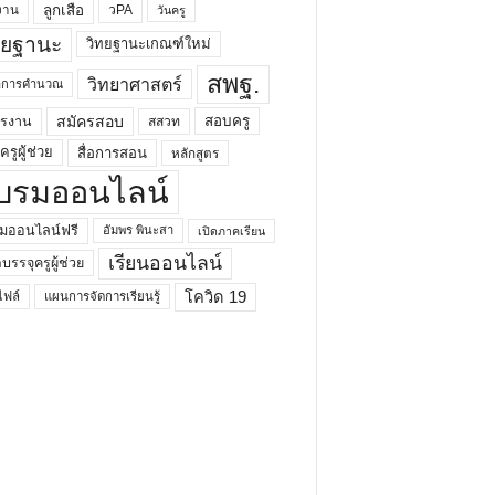
ลูกเสือ
วPA
งาน
วันครู
ทยฐานะ
วิทยฐานะเกณฑ์ใหม่
สพฐ.
วิทยาศาสตร์
ยาการคำนวณ
สมัครสอบ
สอบครู
ครงาน
สสวท
รูผู้ช่วย
สื่อการสอน
หลักสูตร
บรมออนไลน์
มออนไลน์ฟรี
อัมพร พินะสา
เปิดภาคเรียน
เรียนออนไลน์
กบรรจุครูผู้ช่วย
โควิด 19
ฟล์
แผนการจัดการเรียนรู้