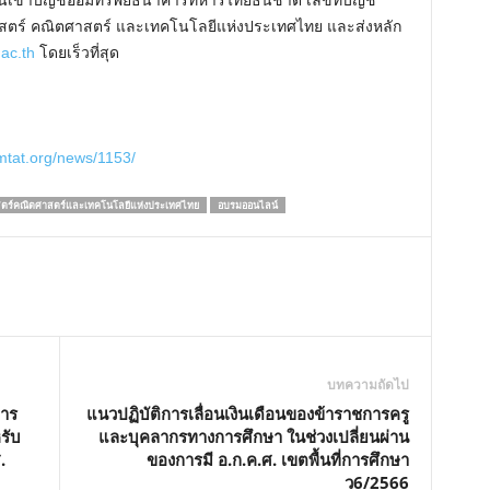
นเข้าบัญชีออมทรัพย์ธนาคารทหารไทยธนชาติ เลขที่บัญชี
าสตร์ คณิตศาสตร์ และเทคโนโลยีแห่งประเทศไทย และส่งหลัก
e
ac.th
โดยเร็วที่สุด
smtat.org/news/1153/
ตร์คณิตศาสตร์และเทคโนโลยีแห่งประเทศไทย
อบรมออนไลน์
บทความถัดไป
การ
แนวปฏิบัติการเลื่อนเงินเดือนของข้าราชการครู
รับ
และบุคลากรทางการศึกษา ในช่วงเปลี่ยนผ่าน
.
ของการมี อ.ก.ค.ศ. เขตพื้นที่การศึกษา
ว6/2566