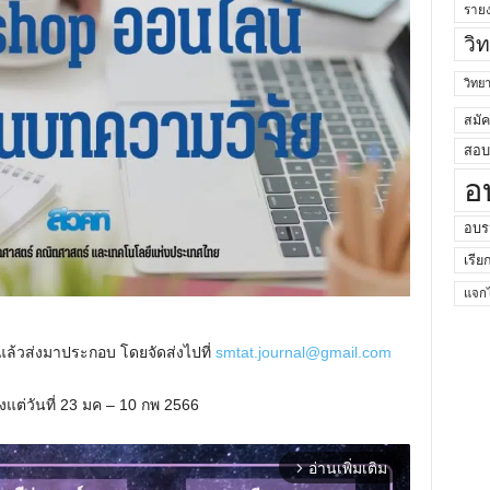
ราย
วิ
วิท
สมั
สอบค
อ
อบร
เรีย
แจกไ
ยนแล้วส่งมาประกอบ โดยจัดส่งไปที่
smtat.journal@gmail.com
แต่วันที่ 23 มค – 10 กพ 2566
อ่านเพิ่มเติม
arrow_forward_ios