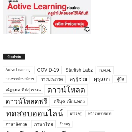
ป้ายกำกับ
COVID-19
Starfish Labz
ก.ค.ศ.
Active Learning
คุรุสภา
ครูผู้ช่วย
คู่มือ
การประกวด
กระทรวงศึกษาธิการ
ดาวน์โหลด
ณัฏฐพล ทีปสุวรรณ
ดาวน์โหลดฟรี
ตรีนุช เทียนทอง
ทดสอบออนไลน์
บรรจุครู
พนักงานราชการ
ภาษาไทย
ภาษาอังกฤษ
ย้ายครู