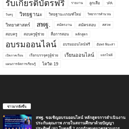
รับเกียรติบัตรฟรี
ลูกเสือ
วPA
รายงาน
วิทยฐานะ
วิทยฐานะเกณฑ์ใหม่
วิทยาการคำนวณ
วันครู
สพฐ.
วิทยาศาสตร์
สมัครสอบ
สมัครงาน
สสวท
สอบครูผู้ช่วย
สอบครู
สื่อการสอน
หลักสูตร
อบรมออนไลน์
อบรมออนไลน์ฟรี
อัมพร พินะสา
เรียนออนไลน์
เรียกบรรจุครูผู้ช่วย
แจกไฟล์
เปิดภาคเรียน
โควิด 19
แผนการจัดการเรียนรู้
ข่าวมากยิ่งขึ้น
สพฐ. ขอเชิญอบรมออนไลน์ หลักสูตรการดำเนินงาน
ประกันคุณภาพ ภายในสถานศึกษาด้วยปัญญา
ประดิษฐ์ (AI) โมดูลที่ 2 การกำหนดมาตรฐานการ