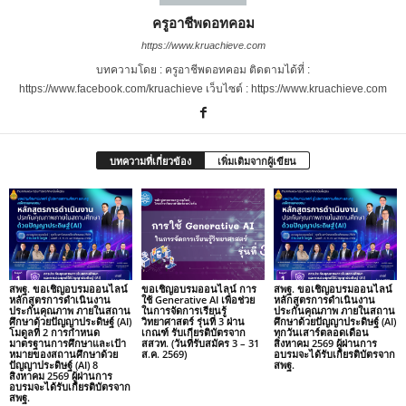
ครูอาชีพดอทคอม
https://www.kruachieve.com
บทความโดย : ครูอาชีพดอทคอม ติดตามได้ที่ :
https://www.facebook.com/kruachieve เว็บไซต์ : https://www.kruachieve.com
บทความที่เกี่ยวข้อง
เพิ่มเติมจากผู้เขียน
สพฐ. ขอเชิญอบรมออนไลน์
ขอเชิญอบรมออนไลน์ การ
สพฐ. ขอเชิญอบรมออนไลน์
หลักสูตรการดำเนินงาน
ใช้ Generative AI เพื่อช่วย
หลักสูตรการดำเนินงาน
ประกันคุณภาพ ภายในสถาน
ในการจัดการเรียนรู้
ประกันคุณภาพ ภายในสถาน
ศึกษาด้วยปัญญาประดิษฐ์ (AI)
วิทยาศาสตร์ รุ่นที่ 3 ผ่าน
ศึกษาด้วยปัญญาประดิษฐ์ (AI)
โมดูลที่ 2 การกำหนด
เกณฑ์ รับเกียรติบัตรจาก
ทุกวันเสาร์ตลอดเดือน
มาตรฐานการศึกษาและเป้า
สสวท. (วันที่รับสมัคร 3 – 31
สิงหาคม 2569 ผู้ผ่านการ
หมายของสถานศึกษาด้วย
ส.ค. 2569)
อบรมจะได้รับเกียรติบัตรจาก
ปัญญาประดิษฐ์ (AI) 8
สพฐ.
สิงหาคม 2569 ผู้ผ่านการ
อบรมจะได้รับเกียรติบัตรจาก
สพฐ.