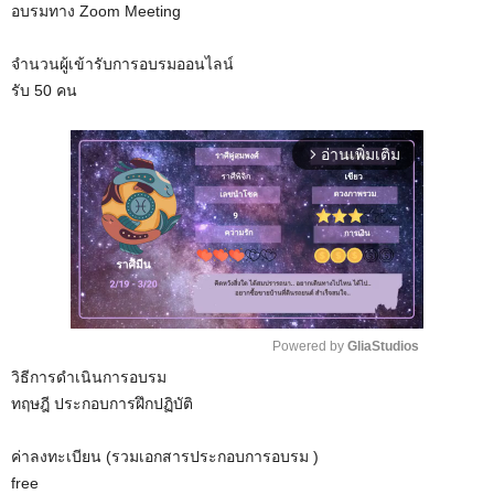
อบรมทาง Zoom Meeting
จำนวนผู้เข้ารับการอบรมออนไลน์
รับ 50 คน
อ่านเพิ่มเติม
arrow_forward_ios
Powered by 
GliaStudios
วิธีการดำเนินการอบรม
M
ทฤษฎี ประกอบการฝึกปฏิบัติ
u
t
ค่าลงทะเบียน (รวมเอกสารประกอบการอบรม )
e
free