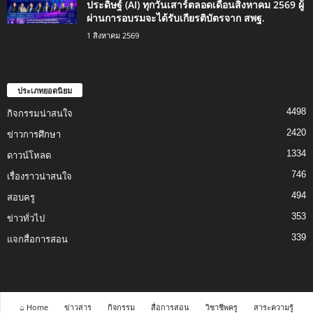
ประดิษฐ์ (AI) ทุกวันเสาร์ตลอดเดือนสิงหาคม 2569 ผู้
ผ่านการอบรมจะได้รับเกียรติบัตรจาก สพฐ.
1 สิงหาคม 2569
ประเภทยอดนิยม
4498
กิจกรรมน่าสนใจ
2420
ข่าวการศึกษา
1334
ดาวน์โหลด
746
เรื่องราวน่าสนใจ
494
สอบครู
353
ข่าวทั่วไป
339
แจกสื่อการสอน
⌂ Home
ข่าวสาร
กิจกรรม
สื่อการสอน
วิชาชีพครู
สาระความรู้