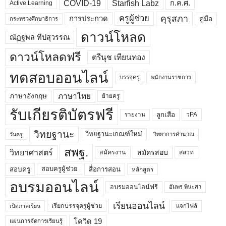
COVID-19
Starfish Labz
ก.ค.ศ.
Active Learning
คุรุสภา
ครูผู้ช่วย
คู่มือ
การประกวด
กระทรวงศึกษาธิการ
ดาวน์โหลด
ณัฏฐพล ทีปสุวรรณ
ดาวน์โหลดฟรี
ตรีนุช เทียนทอง
ทดสอบออนไลน์
บรรจุครู
พนักงานราชการ
ภาษาไทย
ภาษาอังกฤษ
ย้ายครู
รับเกียรติบัตรฟรี
ลูกเสือ
วPA
รายงาน
วิทยฐานะ
วิทยฐานะเกณฑ์ใหม่
วิทยาการคำนวณ
วันครู
สพฐ.
วิทยาศาสตร์
สมัครสอบ
สมัครงาน
สสวท
สอบครูผู้ช่วย
สอบครู
สื่อการสอน
หลักสูตร
อบรมออนไลน์
อบรมออนไลน์ฟรี
อัมพร พินะสา
เรียนออนไลน์
เรียกบรรจุครูผู้ช่วย
แจกไฟล์
เปิดภาคเรียน
โควิด 19
แผนการจัดการเรียนรู้