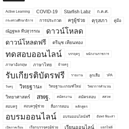
COVID-19
Starfish Labz
ก.ค.ศ.
Active Learning
คุรุสภา
ครูผู้ช่วย
คู่มือ
การประกวด
กระทรวงศึกษาธิการ
ดาวน์โหลด
ณัฏฐพล ทีปสุวรรณ
ดาวน์โหลดฟรี
ตรีนุช เทียนทอง
ทดสอบออนไลน์
บรรจุครู
พนักงานราชการ
ภาษาไทย
ภาษาอังกฤษ
ย้ายครู
รับเกียรติบัตรฟรี
ลูกเสือ
วPA
รายงาน
วิทยฐานะ
วิทยฐานะเกณฑ์ใหม่
วิทยาการคำนวณ
วันครู
สพฐ.
วิทยาศาสตร์
สมัครสอบ
สมัครงาน
สสวท
สอบครูผู้ช่วย
สอบครู
สื่อการสอน
หลักสูตร
อบรมออนไลน์
อบรมออนไลน์ฟรี
อัมพร พินะสา
เรียนออนไลน์
เรียกบรรจุครูผู้ช่วย
แจกไฟล์
เปิดภาคเรียน