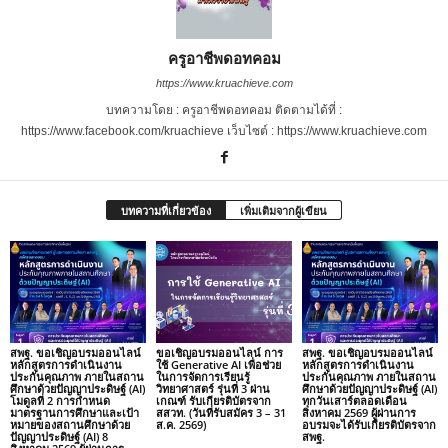
ครูอาชีพดอทคอม
https://www.kruachieve.com
บทความโดย : ครูอาชีพดอทคอม ติดตามได้ที่ :
https://www.facebook.com/kruachieve เว็บไซต์ : https://www.kruachieve.com
บทความที่เกี่ยวข้อง
เพิ่มเติมจากผู้เขียน
สพฐ. ขอเชิญอบรมออนไลน์
ขอเชิญอบรมออนไลน์ การ
สพฐ. ขอเชิญอบรมออนไลน์
หลักสูตรการดำเนินงาน
ใช้ Generative AI เพื่อช่วย
หลักสูตรการดำเนินงาน
ประกันคุณภาพ ภายในสถาน
ในการจัดการเรียนรู้
ประกันคุณภาพ ภายในสถาน
ศึกษาด้วยปัญญาประดิษฐ์ (AI)
วิทยาศาสตร์ รุ่นที่ 3 ผ่าน
ศึกษาด้วยปัญญาประดิษฐ์ (AI)
โมดูลที่ 2 การกำหนด
เกณฑ์ รับเกียรติบัตรจาก
ทุกวันเสาร์ตลอดเดือน
มาตรฐานการศึกษาและเป้า
สสวท. (วันที่รับสมัคร 3 – 31
สิงหาคม 2569 ผู้ผ่านการ
หมายของสถานศึกษาด้วย
ส.ค. 2569)
อบรมจะได้รับเกียรติบัตรจาก
ปัญญาประดิษฐ์ (AI) 8
สพฐ.