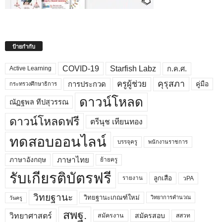
ป้ายกำกับ
COVID-19
Starfish Labz
ก.ค.ศ.
Active Learning
คุรุสภา
ครูผู้ช่วย
คู่มือ
การประกวด
กระทรวงศึกษาธิการ
ดาวน์โหลด
ณัฏฐพล ทีปสุวรรณ
ดาวน์โหลดฟรี
ตรีนุช เทียนทอง
ทดสอบออนไลน์
บรรจุครู
พนักงานราชการ
ภาษาไทย
ภาษาอังกฤษ
ย้ายครู
รับเกียรติบัตรฟรี
ลูกเสือ
วPA
รายงาน
วิทยฐานะ
วิทยฐานะเกณฑ์ใหม่
วิทยาการคำนวณ
วันครู
สพฐ.
วิทยาศาสตร์
สมัครสอบ
สมัครงาน
สสวท