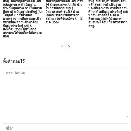
สพฐ. ขอเชิญอบรมออนไลน์
ขอเชิญอบรมออนไลน์ การ
สพฐ. ขอเชิญอบรมออนไลน์
หลักสูตรการดำเนินงาน
ใช้ Generative AI เพื่อช่วย
หลักสูตรการดำเนินงาน
ประกันคุณภาพ ภายในสถาน
ในการจัดการเรียนรู้
ประกันคุณภาพ ภายในสถาน
ศึกษาด้วยปัญญาประดิษฐ์ (AI)
วิทยาศาสตร์ รุ่นที่ 3 ผ่าน
ศึกษาด้วยปัญญาประดิษฐ์ (AI)
โมดูลที่ 2 การกำหนด
เกณฑ์ รับเกียรติบัตรจาก
ทุกวันเสาร์ตลอดเดือน
มาตรฐานการศึกษาและเป้า
สสวท. (วันที่รับสมัคร 3 – 31
สิงหาคม 2569 ผู้ผ่านการ
หมายของสถานศึกษาด้วย
ส.ค. 2569)
อบรมจะได้รับเกียรติบัตรจาก
ปัญญาประดิษฐ์ (AI) 8
สพฐ.
สิงหาคม 2569 ผู้ผ่านการ
อบรมจะได้รับเกียรติบัตรจาก
สพฐ.
ทิ้งคำตอบไว้