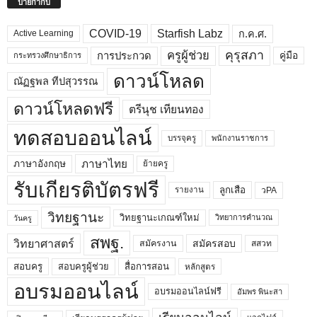
ป้ายกำกับ
COVID-19
Starfish Labz
ก.ค.ศ.
Active Learning
คุรุสภา
ครูผู้ช่วย
คู่มือ
การประกวด
กระทรวงศึกษาธิการ
ดาวน์โหลด
ณัฏฐพล ทีปสุวรรณ
ดาวน์โหลดฟรี
ตรีนุช เทียนทอง
ทดสอบออนไลน์
บรรจุครู
พนักงานราชการ
ภาษาไทย
ภาษาอังกฤษ
ย้ายครู
รับเกียรติบัตรฟรี
ลูกเสือ
วPA
รายงาน
วิทยฐานะ
วิทยฐานะเกณฑ์ใหม่
วิทยาการคำนวณ
วันครู
สพฐ.
วิทยาศาสตร์
สมัครสอบ
สมัครงาน
สสวท
สอบครูผู้ช่วย
สอบครู
สื่อการสอน
หลักสูตร
อบรมออนไลน์
อบรมออนไลน์ฟรี
อัมพร พินะสา