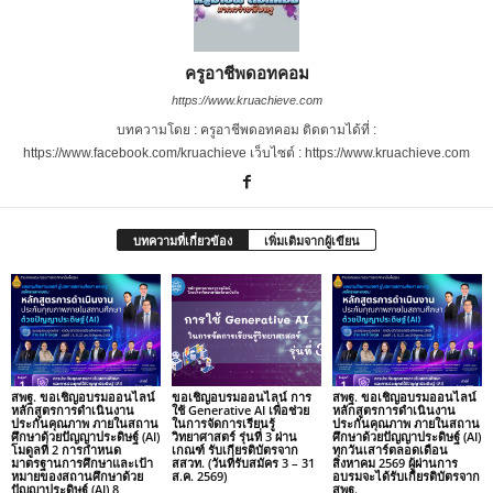
ครูอาชีพดอทคอม
https://www.kruachieve.com
บทความโดย : ครูอาชีพดอทคอม ติดตามได้ที่ :
https://www.facebook.com/kruachieve เว็บไซต์ : https://www.kruachieve.com
บทความที่เกี่ยวข้อง
เพิ่มเติมจากผู้เขียน
สพฐ. ขอเชิญอบรมออนไลน์
ขอเชิญอบรมออนไลน์ การ
สพฐ. ขอเชิญอบรมออนไลน์
หลักสูตรการดำเนินงาน
ใช้ Generative AI เพื่อช่วย
หลักสูตรการดำเนินงาน
ประกันคุณภาพ ภายในสถาน
ในการจัดการเรียนรู้
ประกันคุณภาพ ภายในสถาน
ศึกษาด้วยปัญญาประดิษฐ์ (AI)
วิทยาศาสตร์ รุ่นที่ 3 ผ่าน
ศึกษาด้วยปัญญาประดิษฐ์ (AI)
โมดูลที่ 2 การกำหนด
เกณฑ์ รับเกียรติบัตรจาก
ทุกวันเสาร์ตลอดเดือน
มาตรฐานการศึกษาและเป้า
สสวท. (วันที่รับสมัคร 3 – 31
สิงหาคม 2569 ผู้ผ่านการ
หมายของสถานศึกษาด้วย
ส.ค. 2569)
อบรมจะได้รับเกียรติบัตรจาก
ปัญญาประดิษฐ์ (AI) 8
สพฐ.