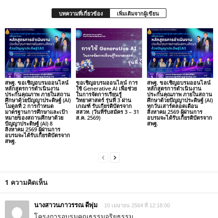
บทความที่เกี่ยวข้อง
เพิ่มเติมจากผู้เขียน
สพฐ. ขอเชิญอบรมออนไลน์
ขอเชิญอบรมออนไลน์ การ
สพฐ. ขอเชิญอบรมออนไลน์
หลักสูตรการดำเนินงาน
ใช้ Generative AI เพื่อช่วย
หลักสูตรการดำเนินงาน
ประกันคุณภาพ ภายในสถาน
ในการจัดการเรียนรู้
ประกันคุณภาพ ภายในสถาน
ศึกษาด้วยปัญญาประดิษฐ์ (AI)
วิทยาศาสตร์ รุ่นที่ 3 ผ่าน
ศึกษาด้วยปัญญาประดิษฐ์ (AI)
โมดูลที่ 2 การกำหนด
เกณฑ์ รับเกียรติบัตรจาก
ทุกวันเสาร์ตลอดเดือน
มาตรฐานการศึกษาและเป้า
สสวท. (วันที่รับสมัคร 3 – 31
สิงหาคม 2569 ผู้ผ่านการ
หมายของสถานศึกษาด้วย
ส.ค. 2569)
อบรมจะได้รับเกียรติบัตรจาก
ปัญญาประดิษฐ์ (AI) 8
สพฐ.
สิงหาคม 2569 ผู้ผ่านการ
อบรมจะได้รับเกียรติบัตรจาก
สพฐ.
1 ความคิดเห็น
นางสาวนภาวรรณ ดีพุ่ม
10 เมษายน 2564 ที่ 12:18:00
โครงการอบรมคุณธรรมจริยธรรม