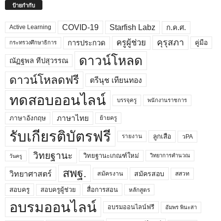
ป้ายกำกับ
COVID-19
Starfish Labz
ก.ค.ศ.
Active Learning
คุรุสภา
ครูผู้ช่วย
คู่มือ
การประกวด
กระทรวงศึกษาธิการ
ดาวน์โหลด
ณัฏฐพล ทีปสุวรรณ
ดาวน์โหลดฟรี
ตรีนุช เทียนทอง
ทดสอบออนไลน์
บรรจุครู
พนักงานราชการ
ภาษาไทย
ภาษาอังกฤษ
ย้ายครู
รับเกียรติบัตรฟรี
ลูกเสือ
วPA
รายงาน
วิทยฐานะ
วิทยฐานะเกณฑ์ใหม่
วิทยาการคำนวณ
วันครู
สพฐ.
วิทยาศาสตร์
สมัครสอบ
สมัครงาน
สสวท
สอบครูผู้ช่วย
สอบครู
สื่อการสอน
หลักสูตร
อบรมออนไลน์
อบรมออนไลน์ฟรี
อัมพร พินะสา