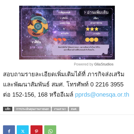
อ่านเพิ่มเติม
arrow_forward_ios
Powered by 
GliaStudios
สอบถามรายละเอียดเพิ่มเติมได้ที่ ภารกิจส่งเสริม
M
u
และพัฒนาสัมพันธ์ สมศ. โทรศัพท์ 0 2216 3955
t
ต่อ 152-156, 168 หรืออีเมล์
pprds@onesqa.or.th
e
แท็ก
การประเมินคุณภาพภายนอก
งานเสวนา
สมศ.