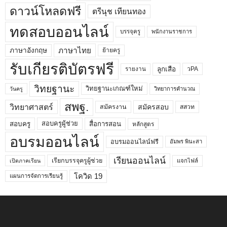
ดาวน์โหลดฟรี
ตรีนุช เทียนทอง
ทดสอบออนไลน์
บรรจุครู
พนักงานราชการ
ภาษาไทย
ภาษาอังกฤษ
ย้ายครู
รับเกียรติบัตรฟรี
ลูกเสือ
วPA
รายงาน
วิทยฐานะ
วิทยฐานะเกณฑ์ใหม่
วิทยาการคำนวณ
วันครู
สพฐ.
วิทยาศาสตร์
สมัครสอบ
สมัครงาน
สสวท
สอบครูผู้ช่วย
สอบครู
สื่อการสอน
หลักสูตร
อบรมออนไลน์
อบรมออนไลน์ฟรี
อัมพร พินะสา
เรียนออนไลน์
เรียกบรรจุครูผู้ช่วย
แจกไฟล์
เปิดภาคเรียน
โควิด 19
แผนการจัดการเรียนรู้