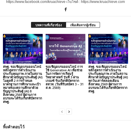
https://www.facebook.com/kruachieve เว็บไซต์ : https://www.kruachieve.com
บทความที่เกี่ยวข้อง
เพิ่มเติมจากผู้เขียน
สพฐ. ขอเชิญอบรมออนไลน์
ขอเชิญอบรมออนไลน์ การ
สพฐ. ขอเชิญอบรมออนไลน์
หลักสูตรการดำเนินงาน
ใช้ Generative AI เพื่อช่วย
หลักสูตรการดำเนินงาน
ประกันคุณภาพ ภายในสถาน
ในการจัดการเรียนรู้
ประกันคุณภาพ ภายในสถาน
ศึกษาด้วยปัญญาประดิษฐ์ (AI)
วิทยาศาสตร์ รุ่นที่ 3 ผ่าน
ศึกษาด้วยปัญญาประดิษฐ์ (AI)
โมดูลที่ 2 การกำหนด
เกณฑ์ รับเกียรติบัตรจาก
ทุกวันเสาร์ตลอดเดือน
มาตรฐานการศึกษาและเป้า
สสวท. (วันที่รับสมัคร 3 – 31
สิงหาคม 2569 ผู้ผ่านการ
หมายของสถานศึกษาด้วย
ส.ค. 2569)
อบรมจะได้รับเกียรติบัตรจาก
ปัญญาประดิษฐ์ (AI) 8
สพฐ.
สิงหาคม 2569 ผู้ผ่านการ
อบรมจะได้รับเกียรติบัตรจาก
สพฐ.
ทิ้งคำตอบไว้