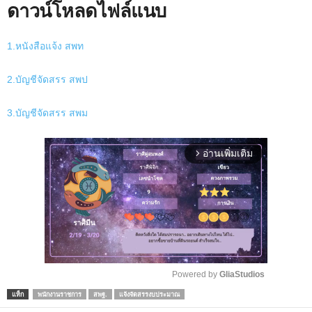
ดาวน์โหลดไฟล์แนบ
1.หนังสือแจ้ง สพท
2.บัญชีจัดสรร สพป
3.บัญชีจัดสรร สพม
อ่านเพิ่มเติม
arrow_forward_ios
Powered by 
GliaStudios
แท็ก
พนักงานราชการ
สพฐ.
แจ้งจัดสรรงบประมาณ
M