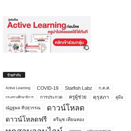
ป้ายกำกับ
COVID-19
Starfish Labz
ก.ค.ศ.
Active Learning
คุรุสภา
ครูผู้ช่วย
คู่มือ
การประกวด
กระทรวงศึกษาธิการ
ดาวน์โหลด
ณัฏฐพล ทีปสุวรรณ
ดาวน์โหลดฟรี
ตรีนุช เทียนทอง