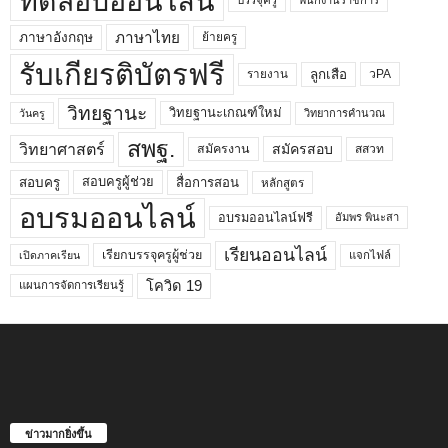
ทดสอบออนไลน์
บรรจุครู
พนักงานราชการ
ภาษาไทย
ภาษาอังกฤษ
ย้ายครู
รับเกียรติบัตรฟรี
ลูกเสือ
วPA
รายงาน
วิทยฐานะ
วิทยฐานะเกณฑ์ใหม่
วิทยาการคำนวณ
วันครู
สพฐ.
วิทยาศาสตร์
สมัครสอบ
สมัครงาน
สสวท
สอบครูผู้ช่วย
สอบครู
สื่อการสอน
หลักสูตร
อบรมออนไลน์
อบรมออนไลน์ฟรี
อัมพร พินะสา
เรียนออนไลน์
เรียกบรรจุครูผู้ช่วย
แจกไฟล์
เปิดภาคเรียน
โควิด 19
แผนการจัดการเรียนรู้
ข่าวมากยิ่งขึ้น