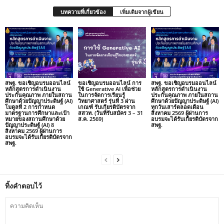
บทความที่เกี่ยวข้อง
เพิ่มเติมจากผู้เขียน
สพฐ. ขอเชิญอบรมออนไลน์
ขอเชิญอบรมออนไลน์ การ
สพฐ. ขอเชิญอบรมออนไลน์
หลักสูตรการดำเนินงาน
ใช้ Generative AI เพื่อช่วย
หลักสูตรการดำเนินงาน
ประกันคุณภาพ ภายในสถาน
ในการจัดการเรียนรู้
ประกันคุณภาพ ภายในสถาน
ศึกษาด้วยปัญญาประดิษฐ์ (AI)
วิทยาศาสตร์ รุ่นที่ 3 ผ่าน
ศึกษาด้วยปัญญาประดิษฐ์ (AI)
โมดูลที่ 2 การกำหนด
เกณฑ์ รับเกียรติบัตรจาก
ทุกวันเสาร์ตลอดเดือน
มาตรฐานการศึกษาและเป้า
สสวท. (วันที่รับสมัคร 3 – 31
สิงหาคม 2569 ผู้ผ่านการ
หมายของสถานศึกษาด้วย
ส.ค. 2569)
อบรมจะได้รับเกียรติบัตรจาก
ปัญญาประดิษฐ์ (AI) 8
สพฐ.
สิงหาคม 2569 ผู้ผ่านการ
อบรมจะได้รับเกียรติบัตรจาก
สพฐ.
ทิ้งคำตอบไว้