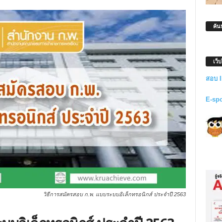
ค้น
เว็
สอบ 
E-sp
วิธีการสมัครสอบ ก.พ. แบบระบบอิเล็กทรอนิกส์ ประจำปี 2563