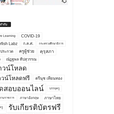
ยกำกับ
COVID-19
ve Learning
rfish Labz
ก.ค.ศ.
กระทรวงศึกษาธิการ
คุรุสภา
ครูผู้ช่วย
รประกวด
อ
ณัฏฐพล ทีปสุวรรณ
าวน์โหลด
วน์โหลดฟรี
ตรีนุช เทียนทอง
ดสอบออนไลน์
บรรจุครู
ภาษาไทย
ภาษาอังกฤษ
กงานราชการ
รับเกียรติบัตรฟรี
ครู