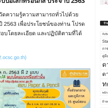
ะบบอิเล็กทรอนิกส์ ประจำปี 2563
อวัดความรู้ความสามารถทั่วไปด้วย
ปี 2563 เพื่อประโยชน์ของท่าน โปรด
ป้า
อบโดยละเอียด และปฏิบัติตามที่ได้
Acti
Sta
กา
คู่มื
b2.ocsc.go.th)
ด
ดา
ท
พนั
ย้าย