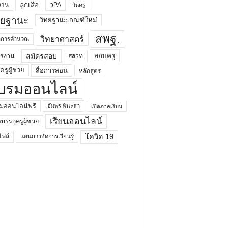
ลูกเสือ
วPA
งาน
วันครู
ทยฐานะ
วิทยฐานะเกณฑ์ใหม่
สพฐ.
วิทยาศาสตร์
ยาการคำนวณ
สมัครสอบ
สอบครู
ครงาน
สสวท
รูผู้ช่วย
สื่อการสอน
หลักสูตร
บรมออนไลน์
มออนไลน์ฟรี
อัมพร พินะสา
เปิดภาคเรียน
เรียนออนไลน์
กบรรจุครูผู้ช่วย
โควิด 19
ฟล์
แผนการจัดการเรียนรู้