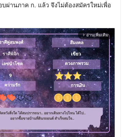
สอบผ่านภาค ก. แล้ว จึงไม่ต้องสมัครใหม่เพื่อ
อ่านเพิ่มเติม
arrow_forward_ios