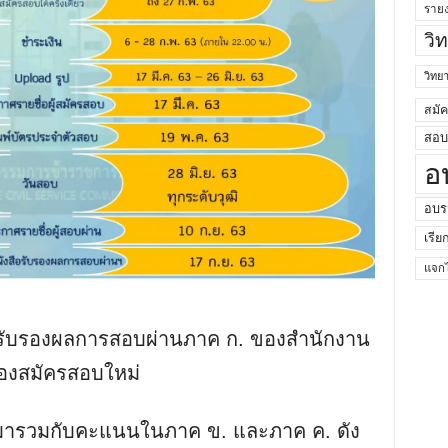
ราย
วิ
วิท
สมั
สอบค
อ
อบร
เรีย
แจกไ
สือรับรองผลการสอบผ่านภาค ก. ของสำนักงาน
ต้องสมัครสอบใหม่
มารวมกับคะแนนในภาค ข. และภาค ค. ดัง