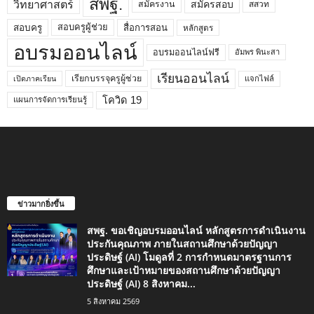
สพฐ.
วิทยาศาสตร์
สมัครสอบ
สมัครงาน
สสวท
สอบครูผู้ช่วย
สอบครู
สื่อการสอน
หลักสูตร
อบรมออนไลน์
อบรมออนไลน์ฟรี
อัมพร พินะสา
เรียนออนไลน์
เรียกบรรจุครูผู้ช่วย
แจกไฟล์
เปิดภาคเรียน
โควิด 19
แผนการจัดการเรียนรู้
ข่าวมากยิ่งขึ้น
สพฐ. ขอเชิญอบรมออนไลน์ หลักสูตรการดำเนินงาน
ประกันคุณภาพ ภายในสถานศึกษาด้วยปัญญา
ประดิษฐ์ (AI) โมดูลที่ 2 การกำหนดมาตรฐานการ
ศึกษาและเป้าหมายของสถานศึกษาด้วยปัญญา
ประดิษฐ์ (AI) 8 สิงหาคม...
5 สิงหาคม 2569