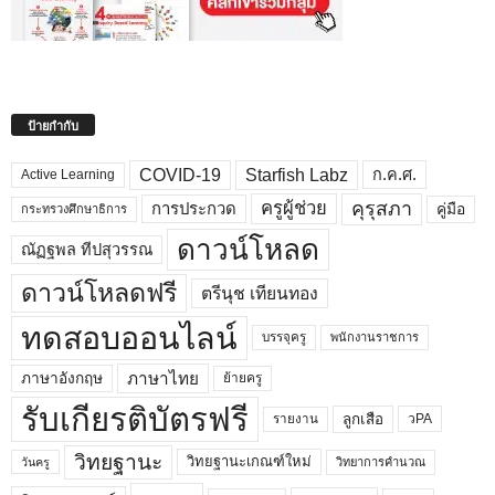
ป้ายกำกับ
COVID-19
Starfish Labz
ก.ค.ศ.
Active Learning
คุรุสภา
ครูผู้ช่วย
คู่มือ
การประกวด
กระทรวงศึกษาธิการ
ดาวน์โหลด
ณัฏฐพล ทีปสุวรรณ
ดาวน์โหลดฟรี
ตรีนุช เทียนทอง
ทดสอบออนไลน์
บรรจุครู
พนักงานราชการ
ภาษาไทย
ภาษาอังกฤษ
ย้ายครู
รับเกียรติบัตรฟรี
ลูกเสือ
วPA
รายงาน
วิทยฐานะ
วิทยฐานะเกณฑ์ใหม่
วิทยาการคำนวณ
วันครู