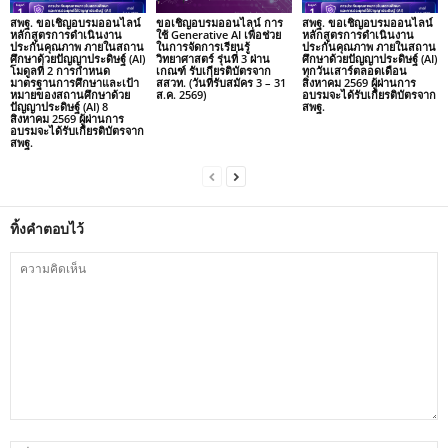
สพฐ. ขอเชิญอบรมออนไลน์
ขอเชิญอบรมออนไลน์ การ
สพฐ. ขอเชิญอบรมออนไลน์
หลักสูตรการดำเนินงาน
ใช้ Generative AI เพื่อช่วย
หลักสูตรการดำเนินงาน
ประกันคุณภาพ ภายในสถาน
ในการจัดการเรียนรู้
ประกันคุณภาพ ภายในสถาน
ศึกษาด้วยปัญญาประดิษฐ์ (AI)
วิทยาศาสตร์ รุ่นที่ 3 ผ่าน
ศึกษาด้วยปัญญาประดิษฐ์ (AI)
โมดูลที่ 2 การกำหนด
เกณฑ์ รับเกียรติบัตรจาก
ทุกวันเสาร์ตลอดเดือน
มาตรฐานการศึกษาและเป้า
สสวท. (วันที่รับสมัคร 3 – 31
สิงหาคม 2569 ผู้ผ่านการ
หมายของสถานศึกษาด้วย
ส.ค. 2569)
อบรมจะได้รับเกียรติบัตรจาก
ปัญญาประดิษฐ์ (AI) 8
สพฐ.
สิงหาคม 2569 ผู้ผ่านการ
อบรมจะได้รับเกียรติบัตรจาก
สพฐ.
ทิ้งคำตอบไว้