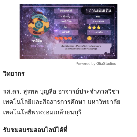
อ่านเพิ่มเติม
arrow_forward_ios
Powered by 
GliaStudios
วิทยากร
M
u
t
รศ.ดร. สุรพล บุญลือ อาจารย์ประจำภาควิชา
e
เทคโนโลยีและสื่อสารการศึกษา มหาวิทยาลัย
เทคโนโลยีพระจอมเกล้าธนบุรี
รับชมอบรมออนไลน์ได้ที่