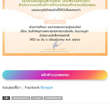
คลิกทำแบบทดสอบ
ขอบคุณที่มา :: Facrbook
Boripat
แท็ก
ทดสอบออนไลน์
มาฆบูชา
รับเกียรติบัตรฟรี