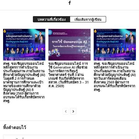
บทความที่เกี่ยวข้อง
เพิ่มเติมจากผู้เขียน
สพฐ. ขอเชิญอบรมออนไลน์
ขอเชิญอบรมออนไลน์ การ
สพฐ. ขอเชิญอบรมออนไลน์
หลักสูตรการดำเนินงาน
ใช้ Generative AI เพื่อช่วย
หลักสูตรการดำเนินงาน
ประกันคุณภาพ ภายในสถาน
ในการจัดการเรียนรู้
ประกันคุณภาพ ภายในสถาน
ศึกษาด้วยปัญญาประดิษฐ์ (AI)
วิทยาศาสตร์ รุ่นที่ 3 ผ่าน
ศึกษาด้วยปัญญาประดิษฐ์ (AI)
โมดูลที่ 2 การกำหนด
เกณฑ์ รับเกียรติบัตรจาก
ทุกวันเสาร์ตลอดเดือน
มาตรฐานการศึกษาและเป้า
สสวท. (วันที่รับสมัคร 3 – 31
สิงหาคม 2569 ผู้ผ่านการ
หมายของสถานศึกษาด้วย
ส.ค. 2569)
อบรมจะได้รับเกียรติบัตรจาก
ปัญญาประดิษฐ์ (AI) 8
สพฐ.
สิงหาคม 2569 ผู้ผ่านการ
อบรมจะได้รับเกียรติบัตรจาก
สพฐ.
ทิ้งคำตอบไว้