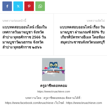
บทความก่อนหน้านี้
บทความถัดไป
แบบทดสอบออนไลน์ เนื่องใน
แบบทดสอบออนไลน์ เรื่อง วัน
เทศกาลวันมาฆบูชา จังหวัด
มาฆบูชา ผ่านเกณฑ์ 80% รับ
ลำปาง พุทธศักราช 2566 วัน
เกียรติบัตรทางอีเมล โดยห้อง
มาฆบูชาวัฒนธรรม จังหวัด
สมุดประชาชนจังหวัดนนทบุรี
ลำปาง พุทธศักราช ๒๕๖๖
ครูอาชีพดอทคอม
https://www.kruachieve.com
บทความโดย : ครูอาชีพดอทคอม ติดตามได้ที่ :
https://www.facebook.com/kruachieve เว็บไซต์ : https://www.kruachieve.com