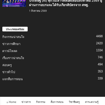
ประดิษฐ์ (AI) ทุกวันเสาร์ตลอดเดือนสิงหาคม 2569 ผู้
ผ่านการอบรมจะได้รับเกียรติบัตรจาก สพฐ.
1 สิงหาคม 2569
ประเภทยอดนิยม
4498
กิจกรรมน่าสนใจ
2420
ข่าวการศึกษา
1334
ดาวน์โหลด
746
เรื่องราวน่าสนใจ
494
สอบครู
353
ข่าวทั่วไป
339
แจกสื่อการสอน
⌂ Home
ข่าวสาร
กิจกรรม
สื่อการสอน
วิชาชีพครู
สาระความรู้