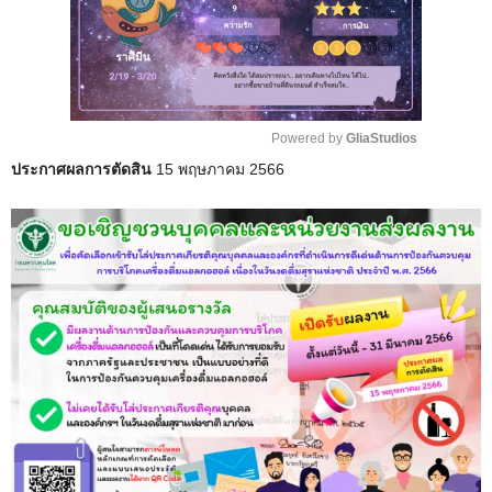
Powered by 
GliaStudios
ประกาศผลการตัดสิน
15 พฤษภาคม 2566
M
u
t
e