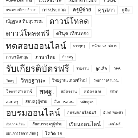
COVID-19
Starfish Labz
ก.ค.ศ.
Active Learning
คุรุสภา
ครูผู้ช่วย
คู่มือ
การประกวด
กระทรวงศึกษาธิการ
ดาวน์โหลด
ณัฏฐพล ทีปสุวรรณ
ดาวน์โหลดฟรี
ตรีนุช เทียนทอง
ทดสอบออนไลน์
บรรจุครู
พนักงานราชการ
ภาษาไทย
ภาษาอังกฤษ
ย้ายครู
รับเกียรติบัตรฟรี
ลูกเสือ
วPA
รายงาน
วิทยฐานะ
วิทยฐานะเกณฑ์ใหม่
วิทยาการคำนวณ
วันครู
สพฐ.
วิทยาศาสตร์
สมัครสอบ
สมัครงาน
สสวท
สอบครูผู้ช่วย
สอบครู
สื่อการสอน
หลักสูตร
อบรมออนไลน์
อบรมออนไลน์ฟรี
อัมพร พินะสา
เรียนออนไลน์
เรียกบรรจุครูผู้ช่วย
แจกไฟล์
เปิดภาคเรียน
โควิด 19
แผนการจัดการเรียนรู้