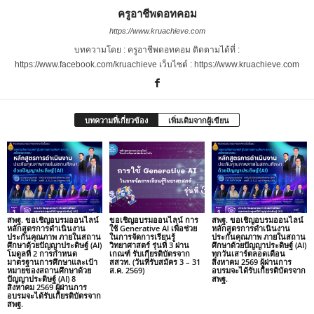
ครูอาชีพดอทคอม
https://www.kruachieve.com
บทความโดย : ครูอาชีพดอทคอม ติดตามได้ที่ :
https://www.facebook.com/kruachieve เว็บไซต์ : https://www.kruachieve.com
บทความที่เกี่ยวข้อง
เพิ่มเติมจากผู้เขียน
สพฐ. ขอเชิญอบรมออนไลน์
ขอเชิญอบรมออนไลน์ การ
สพฐ. ขอเชิญอบรมออนไลน์
หลักสูตรการดำเนินงาน
ใช้ Generative AI เพื่อช่วย
หลักสูตรการดำเนินงาน
ประกันคุณภาพ ภายในสถาน
ในการจัดการเรียนรู้
ประกันคุณภาพ ภายในสถาน
ศึกษาด้วยปัญญาประดิษฐ์ (AI)
วิทยาศาสตร์ รุ่นที่ 3 ผ่าน
ศึกษาด้วยปัญญาประดิษฐ์ (AI)
โมดูลที่ 2 การกำหนด
เกณฑ์ รับเกียรติบัตรจาก
ทุกวันเสาร์ตลอดเดือน
มาตรฐานการศึกษาและเป้า
สสวท. (วันที่รับสมัคร 3 – 31
สิงหาคม 2569 ผู้ผ่านการ
หมายของสถานศึกษาด้วย
ส.ค. 2569)
อบรมจะได้รับเกียรติบัตรจาก
ปัญญาประดิษฐ์ (AI) 8
สพฐ.
สิงหาคม 2569 ผู้ผ่านการ
อบรมจะได้รับเกียรติบัตรจาก
สพฐ.