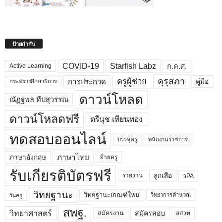
ป้ายกำกับ
COVID-19
Starfish Labz
ก.ค.ศ.
Active Learning
คุรุสภา
ครูผู้ช่วย
คู่มือ
การประกวด
กระทรวงศึกษาธิการ
ดาวน์โหลด
ณัฏฐพล ทีปสุวรรณ
ดาวน์โหลดฟรี
ตรีนุช เทียนทอง
ทดสอบออนไลน์
บรรจุครู
พนักงานราชการ
ภาษาไทย
ภาษาอังกฤษ
ย้ายครู
รับเกียรติบัตรฟรี
ลูกเสือ
วPA
รายงาน
วิทยฐานะ
วิทยฐานะเกณฑ์ใหม่
วิทยาการคำนวณ
วันครู
สพฐ.
วิทยาศาสตร์
สมัครสอบ
สมัครงาน
สสวท