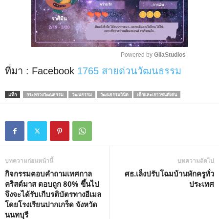
Powered by 
GliaStudios
ที่มา : Facebook
1765 สายด่วนวัฒนธรรม
M
u
t
แท็ก
กระทรวงวัฒนธรรม
วัฒนธรรม
วัฒนธรรมวินิต
เด็กและเยาวชนดีเด่น
e
บทความก่อนหน้านี้
บทความถัดไป
กิจกรรมตอบคำถามเทศกาล
ศธ.เล็งปรับโฉมบ้านพักครูทั่ว
คริสต์มาส ตอบถูก 80% ขึ้นไป
ประเทศ
จึงจะได้รับเกีบรติบัตรทางอีเมล
โดยโรงเรียนปากเกร็ด จังหวัด
นนทบุรี