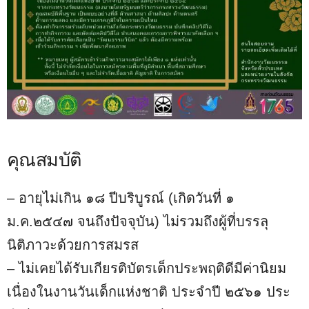
คุณสมบัติ
– อายุไม่เกิน ๑๘ ปีบริบูรณ์ (เกิดวันที่ ๑
ม.ค.๒๕๔๗ จนถึงปัจจุบัน) ไม่รวมถึงผู้ที่บรรลุ
นิติภาวะด้วยการสมรส
– ไม่เคยได้รับเกียรติบัตรเด็กประพฤติดีมีค่านิยม
เนื่องในงานวันเด็กแห่งชาติ ประจําปี ๒๕๖๑ ประ