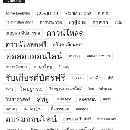
ป้ายกำกับ
COVID-19
Starfish Labz
ก.ค.ศ.
Active Learning
คุรุสภา
ครูผู้ช่วย
คู่มือ
การประกวด
กระทรวงศึกษาธิการ
ดาวน์โหลด
ณัฏฐพล ทีปสุวรรณ
ดาวน์โหลดฟรี
ตรีนุช เทียนทอง
ทดสอบออนไลน์
บรรจุครู
พนักงานราชการ
ภาษาไทย
ภาษาอังกฤษ
ย้ายครู
รับเกียรติบัตรฟรี
ลูกเสือ
วPA
รายงาน
วิทยฐานะ
วิทยฐานะเกณฑ์ใหม่
วิทยาการคำนวณ
วันครู
สพฐ.
วิทยาศาสตร์
สมัครสอบ
สมัครงาน
สสวท
สอบครูผู้ช่วย
สอบครู
สื่อการสอน
หลักสูตร
อบรมออนไลน์
อบรมออนไลน์ฟรี
อัมพร พินะสา
เรียนออนไลน์
แจกไฟล์