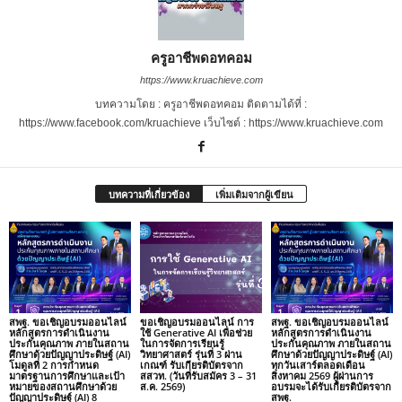
ครูอาชีพดอทคอม
https://www.kruachieve.com
บทความโดย : ครูอาชีพดอทคอม ติดตามได้ที่ :
https://www.facebook.com/kruachieve เว็บไซต์ : https://www.kruachieve.com
บทความที่เกี่ยวข้อง
เพิ่มเติมจากผู้เขียน
สพฐ. ขอเชิญอบรมออนไลน์
ขอเชิญอบรมออนไลน์ การ
สพฐ. ขอเชิญอบรมออนไลน์
หลักสูตรการดำเนินงาน
ใช้ Generative AI เพื่อช่วย
หลักสูตรการดำเนินงาน
ประกันคุณภาพ ภายในสถาน
ในการจัดการเรียนรู้
ประกันคุณภาพ ภายในสถาน
ศึกษาด้วยปัญญาประดิษฐ์ (AI)
วิทยาศาสตร์ รุ่นที่ 3 ผ่าน
ศึกษาด้วยปัญญาประดิษฐ์ (AI)
โมดูลที่ 2 การกำหนด
เกณฑ์ รับเกียรติบัตรจาก
ทุกวันเสาร์ตลอดเดือน
มาตรฐานการศึกษาและเป้า
สสวท. (วันที่รับสมัคร 3 – 31
สิงหาคม 2569 ผู้ผ่านการ
หมายของสถานศึกษาด้วย
ส.ค. 2569)
อบรมจะได้รับเกียรติบัตรจาก
ปัญญาประดิษฐ์ (AI) 8
สพฐ.