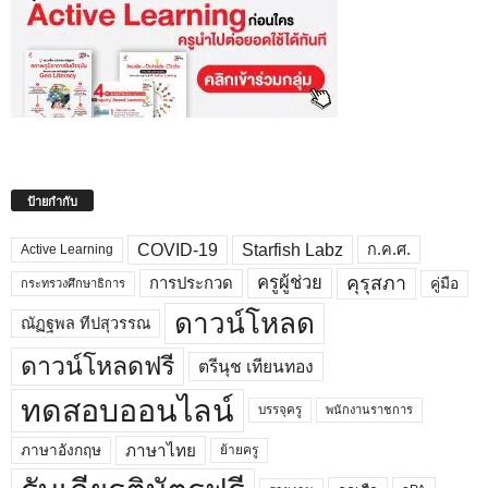
ป้ายกำกับ
COVID-19
Starfish Labz
ก.ค.ศ.
Active Learning
คุรุสภา
ครูผู้ช่วย
คู่มือ
การประกวด
กระทรวงศึกษาธิการ
ดาวน์โหลด
ณัฏฐพล ทีปสุวรรณ
ดาวน์โหลดฟรี
ตรีนุช เทียนทอง
ทดสอบออนไลน์
บรรจุครู
พนักงานราชการ
ภาษาไทย
ภาษาอังกฤษ
ย้ายครู