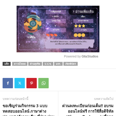
อ่านเพิ่มเติม
arrow_forward_ios
Powered by 
GliaStudios
แท็ก
ดาวน์โหลด
ต้านทุจริต
ป.ป.ช.
มจร.
เกียรติบัตร
M
u
t
e
บทความก่อนหน้านี้
บทความถัดไป
ขอเชิญร่วมกิจกรรม 3 แบบ
ด่วนลงทะเบียนก่อนเต็ม!! อบรม
ทดสอบออนไลน์ ภาษาต่าง
ออนไลน์ฟรี การใช้สื่อดิจิทัล