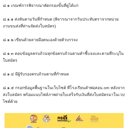
๘.๑ เกณฑ์การพิจารณาคัดกรองขั้นที่ดูได้แก่
๘.๑.๑ ส่งทันตามวันที่กำหนด (พิจารณาจากวันประทับตราจากหน่วย
งานขนส่งที่ท่านจัดส่งใบสมัคร)
๘.๑.๒ เขียนด้วยลายมือตนเองด้วยตัวบรรจง
๘.๑.๓ ตอบข้อมูลครบถ้วนทุกข้อครบถ้วนตามคำชี้แจงและตามที่ระบุใน
ใบสมัคร
๘.๑.๔ มีผู้รับรองครบถ้วนตามที่กำหนด
๘.๑.๕ กรอกข้อมูลพื้นฐานในเว็บไซต์ ที่โรงเรียนคำพ่อสอน.om หลังจาก
ส่งใบสมัคร พร้อมแนบไฟล์ภาพถ่ายใบเสร็จรับเงินที่ส่งใบสมัครมาในเวป
ไซต์ด้วย