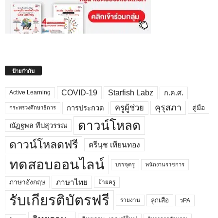
ป้ายกำกับ
COVID-19
Starfish Labz
ก.ค.ศ.
Active Learning
คุรุสภา
ครูผู้ช่วย
คู่มือ
การประกวด
กระทรวงศึกษาธิการ
ดาวน์โหลด
ณัฏฐพล ทีปสุวรรณ
ดาวน์โหลดฟรี
ตรีนุช เทียนทอง
ทดสอบออนไลน์
บรรจุครู
พนักงานราชการ
ภาษาไทย
ภาษาอังกฤษ
ย้ายครู
รับเกียรติบัตรฟรี
ลูกเสือ
วPA
รายงาน