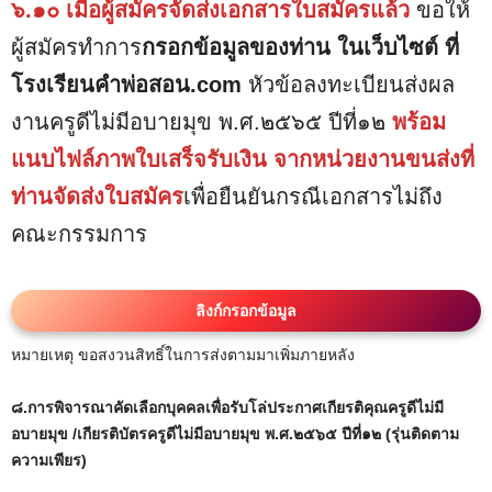
๖.๑๐ เมื่อผู้สมัครจัดส่งเอกสารใบสมัครแล้ว
ขอให้
ผู้สมัครทำการ
กรอกข้อมูลของท่าน ในเว็บไซต์ ที่
โรงเรียนคำพ่อสอน.com
หัวข้อลงทะเบียนส่งผล
งานครูดีไม่มีอบายมุข พ.ศ.๒๕๖๕ ปีที่๑๒
พร้อม
แนบไฟล์ภาพใบเสร็จรับเงิน จากหน่วยงานขนส่งที่
ท่านจัดส่งใบสมัคร
เพื่อยืนยันกรณีเอกสารไม่ถึง
คณะกรรมการ
ลิงก์กรอกข้อมูล
หมายเหตุ ขอสงวนสิทธิ์ในการส่งตามมาเพิ่มภายหลัง
๘.การพิจารณาคัดเลือกบุคคลเพื่อรับโล่ประกาศเกียรติคุณครูดีไม่มี
อบายมุข /เกียรติบัตรครูดีไม่มีอบายมุข พ.ศ.๒๕๖๕ ปีที่๑๒ (รุ่นติดตาม
ความเพียร)