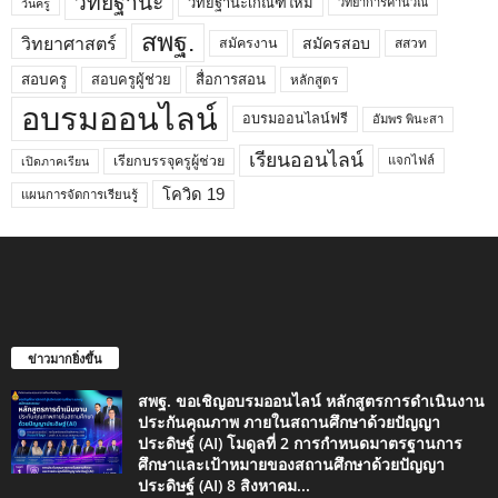
วิทยฐานะ
วิทยฐานะเกณฑ์ใหม่
วิทยาการคำนวณ
วันครู
สพฐ.
วิทยาศาสตร์
สมัครสอบ
สมัครงาน
สสวท
สอบครูผู้ช่วย
สอบครู
สื่อการสอน
หลักสูตร
อบรมออนไลน์
อบรมออนไลน์ฟรี
อัมพร พินะสา
เรียนออนไลน์
เรียกบรรจุครูผู้ช่วย
แจกไฟล์
เปิดภาคเรียน
โควิด 19
แผนการจัดการเรียนรู้
ข่าวมากยิ่งขึ้น
สพฐ. ขอเชิญอบรมออนไลน์ หลักสูตรการดำเนินงาน
ประกันคุณภาพ ภายในสถานศึกษาด้วยปัญญา
ประดิษฐ์ (AI) โมดูลที่ 2 การกำหนดมาตรฐานการ
ศึกษาและเป้าหมายของสถานศึกษาด้วยปัญญา
ประดิษฐ์ (AI) 8 สิงหาคม...