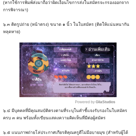
(หากใช้การพิมพ์ส่งมาถือว่าผิดเงื่อนไขการส่งในสมัครจะกรองออกจาก
การพิจารณา)
๖.๓ ติดรูปถ่าย (หน้าตรง) ขนาด ๑ นิ้ว ในใบสมัคร (ติดให้แน่นหนากัน
หลุดหาย)
อ่านเพิ่มเติม
arrow_forward_ios
Powered by 
GliaStudios
๖.๔ มีบุคคลที่มีคุณสมบัติตรงตามที่ระบุในคำชี้แจงรับรองในใบสมัคร
M
ครบ ๓ คน พร้อมทั้งเขียนแสดงความคิดเห็นที่มีต่อผู้สมัคร
u
t
๖.๕ แนบภาพถ่ายโล่ประกาศเกียรติคุณครูดีไม่มีอบายมุข (สำหรับผู้ได้
e