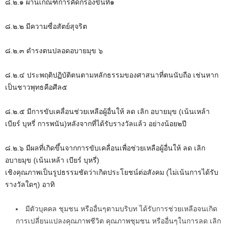
๘.๒.๑ ผ่านเกณฑ์การคัดกรองขั้นที่๑
๘.๒.๒ มีความซื่อสัตย์สุจริต
๘.๒.๓ ดำรงตนปลอดอบายมุข ๖
๘.๒.๔ ประพฤติปฏิบัติตนตามหลักธรรมของศาสนาที่ตนนับถือ เช่นหาก
เป็นชาวพุทธคือศีล๕
๘.๒.๕ มีการขับเคลื่อนช่วยเหลือผู้อื่นให้ ลด เลิก อบายมุข (เน้นเหล้า
เบียร์ บุหรี่ การพนัน)หลังจากที่ได้รับรางวัลแล้ว อย่างน้อย๒ปี
๘.๒.๖ มีผลที่เกิดขึ้นจากการขับเคลื่อนเพื่อช่วยเหลือผู้อื่นให้ ลด เลิก
อบายมุข (เน้นเหล้า เบียร์ บุหรี่)
เชิงคุณภาพเป็นรูปธรรมชัดว่าเกิดประโยชน์ต่อสังคม (ไม่เน้นการได้รับ
รางวัลใดๆ) อาทิ
มีตัวบุคคล ชุมชน หรืออื่นๆตามบริบท ได้รับการช่วยเหลือจนเกิด
การเปลี่ยนแปลงคุณภาพชีวิต คุณภาพชุมชน หรืออื่นๆในการลด เลิก