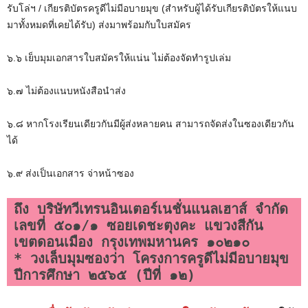
รับโล่ฯ / เกียรติบัตรครูดีไม่มีอบายมุข (สำหรับผู้ได้รับเกียรติบัตรให้แนบ
มาทั้งหมดที่เคยได้รับ) ส่งมาพร้อมกับใบสมัคร
๖.๖ เย็บมุมเอกสารใบสมัครให้แน่น ไม่ต้องจัดทำรูปเล่ม
๖.๗ ไม่ต้องแนบหนังสือนำส่ง
๖.๘ หากโรงเรียนเดียวกันมีผู้ส่งหลายคน สามารถจัดส่งในซองเดียวกัน
ได้
๖.๙ ส่งเป็นเอกสาร จ่าหน้าซอง
ถึง บริษัทวีเทรนอินเตอร์เนชั่นแนลเฮาส์ จำกัด

เลขที่ ๕๐๑/๑ ซอยเดชะตุงคะ แขวงสีกัน 
เขตดอนเมือง กรุงเทพมหานคร ๑๐๒๑๐

* วงเล็บมุมซองว่า โครงการครูดีไม่มีอบายมุข 
ปีการศึกษา ๒๕๖๕ (ปีที่ ๑๒)