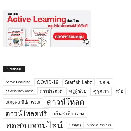
ป้ายกำกับ
COVID-19
Starfish Labz
ก.ค.ศ.
Active Learning
คุรุสภา
ครูผู้ช่วย
คู่มือ
การประกวด
กระทรวงศึกษาธิการ
ดาวน์โหลด
ณัฏฐพล ทีปสุวรรณ
ดาวน์โหลดฟรี
ตรีนุช เทียนทอง
ทดสอบออนไลน์
บรรจุครู
พนักงานราชการ