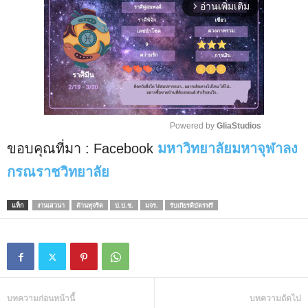
อ่านเพิ่มเติม
arrow_forward_ios
Powered by 
GliaStudios
ขอบคุณที่มา : Facebook
มหาวิทยาลัยมหาจุฬาลง
M
u
กรณราชวิทยาลัย
t
e
แท็ก
งานเสวนา
ต้านทุจริต
ป.ป.ช.
มจร.
รับเกียรติบัตรฟรี
บทความก่อนหน้านี้
บทความถัดไป