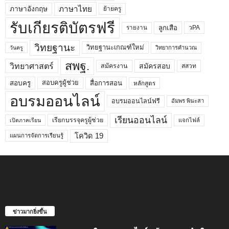
ภาษาไทย
ภาษาอังกฤษ
ย้ายครู
รับเกียรติบัตรฟรี
ลูกเสือ
วPA
รายงาน
วิทยฐานะ
วิทยฐานะเกณฑ์ใหม่
วิทยาการคำนวณ
วันครู
สพฐ.
วิทยาศาสตร์
สมัครสอบ
สมัครงาน
สสวท
สอบครูผู้ช่วย
สอบครู
สื่อการสอน
หลักสูตร
อบรมออนไลน์
อบรมออนไลน์ฟรี
อัมพร พินะสา
เรียนออนไลน์
เรียกบรรจุครูผู้ช่วย
แจกไฟล์
เปิดภาคเรียน
โควิด 19
แผนการจัดการเรียนรู้
ข่าวมากยิ่งขึ้น