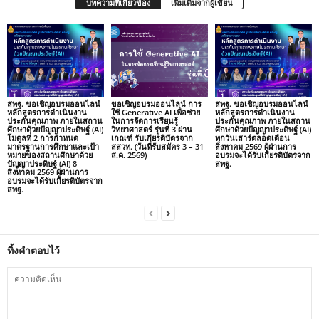
บทความที่เกี่ยวข้อง
เพิ่มเติมจากผู้เขียน
สพฐ. ขอเชิญอบรมออนไลน์
ขอเชิญอบรมออนไลน์ การ
สพฐ. ขอเชิญอบรมออนไลน์
หลักสูตรการดำเนินงาน
ใช้ Generative AI เพื่อช่วย
หลักสูตรการดำเนินงาน
ประกันคุณภาพ ภายในสถาน
ในการจัดการเรียนรู้
ประกันคุณภาพ ภายในสถาน
ศึกษาด้วยปัญญาประดิษฐ์ (AI)
วิทยาศาสตร์ รุ่นที่ 3 ผ่าน
ศึกษาด้วยปัญญาประดิษฐ์ (AI)
โมดูลที่ 2 การกำหนด
เกณฑ์ รับเกียรติบัตรจาก
ทุกวันเสาร์ตลอดเดือน
มาตรฐานการศึกษาและเป้า
สสวท. (วันที่รับสมัคร 3 – 31
สิงหาคม 2569 ผู้ผ่านการ
หมายของสถานศึกษาด้วย
ส.ค. 2569)
อบรมจะได้รับเกียรติบัตรจาก
ปัญญาประดิษฐ์ (AI) 8
สพฐ.
สิงหาคม 2569 ผู้ผ่านการ
อบรมจะได้รับเกียรติบัตรจาก
สพฐ.
ทิ้งคำตอบไว้