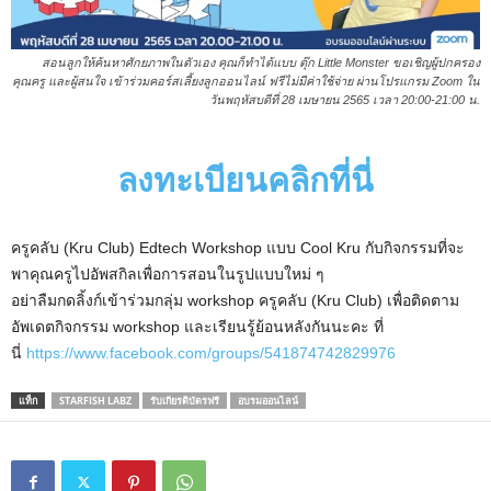
สอนลูกให้ค้นหาศักยภาพในตัวเอง คุณก็ทำได้แบบ ตุ๊ก Little Monster ขอเชิญผู้ปกครอง
คุณครู และผู้สนใจ เข้าร่วมคอร์สเลี้ยงลูกออนไลน์ ฟรีไม่มีค่าใช้จ่าย ผ่านโปรแกรม Zoom ใน
วันพฤหัสบดีที่ 28 เมษายน 2565 เวลา 20:00-21:00 น.
ลงทะเบียนคลิกที่นี่
ครูคลับ (Kru Club) Edtech Workshop แบบ Cool Kru กับกิจกรรมที่จะ
พาคุณครูไปอัพสกิลเพื่อการสอนในรูปแบบใหม่ ๆ
อย่าลืมกดลิ้งก์เข้าร่วมกลุ่ม workshop ครูคลับ (Kru Club) เพื่อติดตาม
อัพเดตกิจกรรม workshop และเรียนรู้ย้อนหลังกันนะคะ ที่
นี่
https://www.facebook.com/groups/541874742829976
แท็ก
STARFISH LABZ
รับเกียรติบัตรฟรี
อบรมออนไลน์