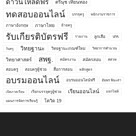
ดาวน์โหลดฟรี
ตรีนุช เทียนทอง
ทดสอบออนไลน์
บรรจุครู
พนักงานราชการ
ภาษาไทย
ภาษาอังกฤษ
ย้ายครู
รับเกียรติบัตรฟรี
ลูกเสือ
วPA
รายงาน
วิทยฐานะ
วิทยฐานะเกณฑ์ใหม่
วิทยาการคำนวณ
วันครู
สพฐ.
วิทยาศาสตร์
สมัครสอบ
สมัครงาน
สสวท
สอบครูผู้ช่วย
สอบครู
สื่อการสอน
หลักสูตร
อบรมออนไลน์
อบรมออนไลน์ฟรี
อัมพร พินะสา
เรียนออนไลน์
เรียกบรรจุครูผู้ช่วย
แจกไฟล์
เปิดภาคเรียน
โควิด 19
แผนการจัดการเรียนรู้