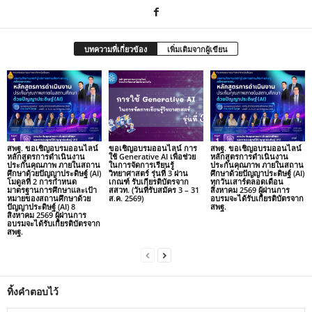
บทความที่เกี่ยวข้อง
เพิ่มเติมจากผู้เขียน
สพฐ. ขอเชิญอบรมออนไลน์
ขอเชิญอบรมออนไลน์ การ
สพฐ. ขอเชิญอบรมออนไลน์
หลักสูตรการดำเนินงาน
ใช้ Generative AI เพื่อช่วย
หลักสูตรการดำเนินงาน
ประกันคุณภาพ ภายในสถาน
ในการจัดการเรียนรู้
ประกันคุณภาพ ภายในสถาน
ศึกษาด้วยปัญญาประดิษฐ์ (AI)
วิทยาศาสตร์ รุ่นที่ 3 ผ่าน
ศึกษาด้วยปัญญาประดิษฐ์ (AI)
โมดูลที่ 2 การกำหนด
เกณฑ์ รับเกียรติบัตรจาก
ทุกวันเสาร์ตลอดเดือน
มาตรฐานการศึกษาและเป้า
สสวท. (วันที่รับสมัคร 3 – 31
สิงหาคม 2569 ผู้ผ่านการ
หมายของสถานศึกษาด้วย
ส.ค. 2569)
อบรมจะได้รับเกียรติบัตรจาก
ปัญญาประดิษฐ์ (AI) 8
สพฐ.
สิงหาคม 2569 ผู้ผ่านการ
อบรมจะได้รับเกียรติบัตรจาก
สพฐ.
ทิ้งคำตอบไว้