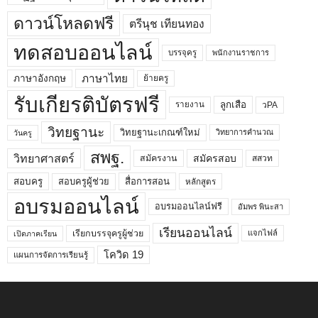
ดาวน์โหลดฟรี
ตรีนุช เทียนทอง
ทดสอบออนไลน์
บรรจุครู
พนักงานราชการ
ภาษาไทย
ภาษาอังกฤษ
ย้ายครู
รับเกียรติบัตรฟรี
ลูกเสือ
วPA
รายงาน
วิทยฐานะ
วิทยฐานะเกณฑ์ใหม่
วิทยาการคำนวณ
วันครู
สพฐ.
วิทยาศาสตร์
สมัครสอบ
สมัครงาน
สสวท
สอบครูผู้ช่วย
สอบครู
สื่อการสอน
หลักสูตร
อบรมออนไลน์
อบรมออนไลน์ฟรี
อัมพร พินะสา
เรียนออนไลน์
เรียกบรรจุครูผู้ช่วย
แจกไฟล์
เปิดภาคเรียน
โควิด 19
แผนการจัดการเรียนรู้