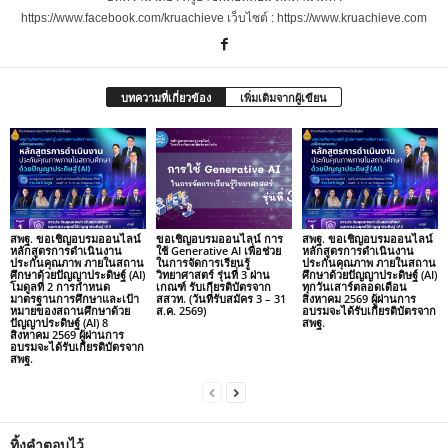
https://www.facebook.com/kruachieve เว็บไซต์ : https://www.kruachieve.com
บทความที่เกี่ยวข้อง
เพิ่มเติมจากผู้เขียน
สพฐ. ขอเชิญอบรมออนไลน์
ขอเชิญอบรมออนไลน์ การ
สพฐ. ขอเชิญอบรมออนไลน์
หลักสูตรการดำเนินงาน
ใช้ Generative AI เพื่อช่วย
หลักสูตรการดำเนินงาน
ประกันคุณภาพ ภายในสถาน
ในการจัดการเรียนรู้
ประกันคุณภาพ ภายในสถาน
ศึกษาด้วยปัญญาประดิษฐ์ (AI)
วิทยาศาสตร์ รุ่นที่ 3 ผ่าน
ศึกษาด้วยปัญญาประดิษฐ์ (AI)
โมดูลที่ 2 การกำหนด
เกณฑ์ รับเกียรติบัตรจาก
ทุกวันเสาร์ตลอดเดือน
มาตรฐานการศึกษาและเป้า
สสวท. (วันที่รับสมัคร 3 – 31
สิงหาคม 2569 ผู้ผ่านการ
หมายของสถานศึกษาด้วย
ส.ค. 2569)
อบรมจะได้รับเกียรติบัตรจาก
ปัญญาประดิษฐ์ (AI) 8
สพฐ.
สิงหาคม 2569 ผู้ผ่านการ
อบรมจะได้รับเกียรติบัตรจาก
สพฐ.
ทิ้งคำตอบไว้