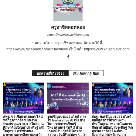
ครูอาชีพดอทคอม
https://www.kruachieve.com
บทความโดย : ครูอาชีพดอทคอม ติดตามได้ที่ :
https://www.facebook.com/kruachieve เว็บไซต์ : https://www.kruachieve.com
บทความที่เกี่ยวข้อง
เพิ่มเติมจากผู้เขียน
สพฐ. ขอเชิญอบรมออนไลน์
ขอเชิญอบรมออนไลน์ การ
สพฐ. ขอเชิญอบรมออนไลน์
หลักสูตรการดำเนินงาน
ใช้ Generative AI เพื่อช่วย
หลักสูตรการดำเนินงาน
ประกันคุณภาพ ภายในสถาน
ในการจัดการเรียนรู้
ประกันคุณภาพ ภายในสถาน
ศึกษาด้วยปัญญาประดิษฐ์ (AI)
วิทยาศาสตร์ รุ่นที่ 3 ผ่าน
ศึกษาด้วยปัญญาประดิษฐ์ (AI)
โมดูลที่ 2 การกำหนด
เกณฑ์ รับเกียรติบัตรจาก
ทุกวันเสาร์ตลอดเดือน
มาตรฐานการศึกษาและเป้า
สสวท. (วันที่รับสมัคร 3 – 31
สิงหาคม 2569 ผู้ผ่านการ