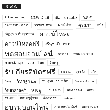
ป้ายกำกับ
COVID-19
Starfish Labz
ก.ค.ศ.
Active Learning
คุรุสภา
ครูผู้ช่วย
คู่มือ
การประกวด
กระทรวงศึกษาธิการ
ดาวน์โหลด
ณัฏฐพล ทีปสุวรรณ
ดาวน์โหลดฟรี
ตรีนุช เทียนทอง
ทดสอบออนไลน์
บรรจุครู
พนักงานราชการ
ภาษาไทย
ภาษาอังกฤษ
ย้ายครู
รับเกียรติบัตรฟรี
ลูกเสือ
วPA
รายงาน
วิทยฐานะ
วิทยฐานะเกณฑ์ใหม่
วิทยาการคำนวณ
วันครู
สพฐ.
วิทยาศาสตร์
สมัครสอบ
สมัครงาน
สสวท
สอบครูผู้ช่วย
สอบครู
สื่อการสอน
หลักสูตร
อบรมออนไลน์
อบรมออนไลน์ฟรี
อัมพร พินะสา