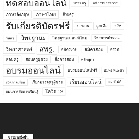
ทดสอบออนไลน์
บรรจุครู
พนักงานราชการ
ภาษาไทย
ภาษาอังกฤษ
ย้ายครู
รับเกียรติบัตรฟรี
ลูกเสือ
วPA
รายงาน
วิทยฐานะ
วิทยฐานะเกณฑ์ใหม่
วิทยาการคำนวณ
วันครู
สพฐ.
วิทยาศาสตร์
สมัครสอบ
สมัครงาน
สสวท
สอบครูผู้ช่วย
สอบครู
สื่อการสอน
หลักสูตร
อบรมออนไลน์
อบรมออนไลน์ฟรี
อัมพร พินะสา
เรียนออนไลน์
เรียกบรรจุครูผู้ช่วย
แจกไฟล์
เปิดภาคเรียน
โควิด 19
แผนการจัดการเรียนรู้
ข่าวมากยิ่งขึ้น