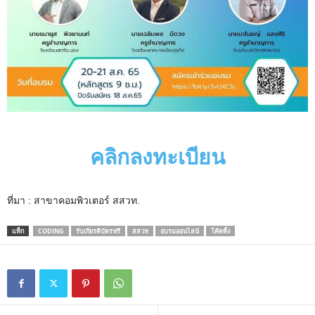
คลิกลงทะเบียน
ที่มา : สาขาคอมพิวเตอร์ สสวท.
แท็ก
CODING
รับเกียรติบัตรฟรี
สสวท
อบรมออนไลน์
โค้ดดิ้ง