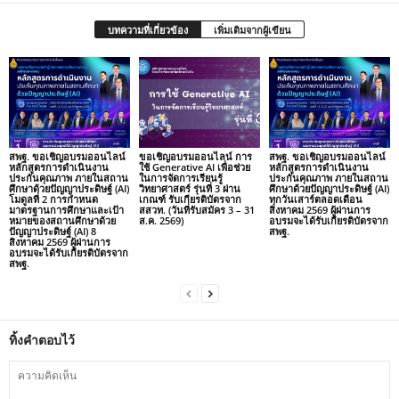
บทความที่เกี่ยวข้อง
เพิ่มเติมจากผู้เขียน
สพฐ. ขอเชิญอบรมออนไลน์
ขอเชิญอบรมออนไลน์ การ
สพฐ. ขอเชิญอบรมออนไลน์
หลักสูตรการดำเนินงาน
ใช้ Generative AI เพื่อช่วย
หลักสูตรการดำเนินงาน
ประกันคุณภาพ ภายในสถาน
ในการจัดการเรียนรู้
ประกันคุณภาพ ภายในสถาน
ศึกษาด้วยปัญญาประดิษฐ์ (AI)
วิทยาศาสตร์ รุ่นที่ 3 ผ่าน
ศึกษาด้วยปัญญาประดิษฐ์ (AI)
โมดูลที่ 2 การกำหนด
เกณฑ์ รับเกียรติบัตรจาก
ทุกวันเสาร์ตลอดเดือน
มาตรฐานการศึกษาและเป้า
สสวท. (วันที่รับสมัคร 3 – 31
สิงหาคม 2569 ผู้ผ่านการ
หมายของสถานศึกษาด้วย
ส.ค. 2569)
อบรมจะได้รับเกียรติบัตรจาก
ปัญญาประดิษฐ์ (AI) 8
สพฐ.
สิงหาคม 2569 ผู้ผ่านการ
อบรมจะได้รับเกียรติบัตรจาก
สพฐ.
ทิ้งคำตอบไว้