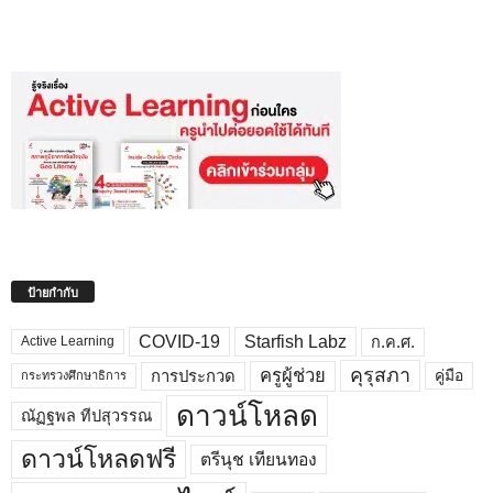
ป้ายกำกับ
COVID-19
Starfish Labz
ก.ค.ศ.
Active Learning
คุรุสภา
ครูผู้ช่วย
คู่มือ
การประกวด
กระทรวงศึกษาธิการ
ดาวน์โหลด
ณัฏฐพล ทีปสุวรรณ
ดาวน์โหลดฟรี
ตรีนุช เทียนทอง