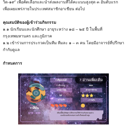
วิด-๑๙” เพื่อคัดเลือกและนำส่งผลงานที่ได้คะแนนสูงสุด ๓ อันดับแรก
เพื่อเผยแพร่ภายในประเทศสมาชิกอาเชียน ต่อไป
คุณสมบัติของผู้เข้าร่วมกิจกรรม
๑.๑ นักเรียนและนักศึกษา อายุระหว่าง ๑๘ – ๒๕ ปี ในพื้นที่
กรุงเทพมหานคร และภูมิภาค
๑.๒ เข้าร่วมการประกวดเป็นทีม ทีมละ ๑ – ๓ คน โดยมีอาจารย์ที่ปรึกษา
กำกับดูแล
กำหนดการ
อ่านเพิ่มเติม
arrow_forward_ios