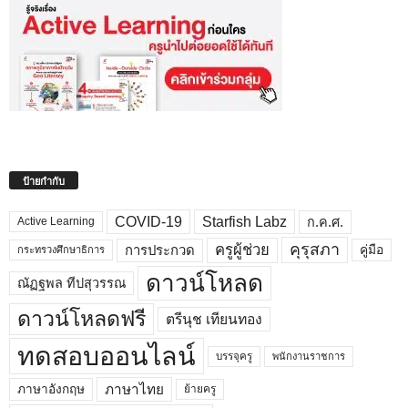
ป้ายกำกับ
COVID-19
Starfish Labz
ก.ค.ศ.
Active Learning
คุรุสภา
ครูผู้ช่วย
คู่มือ
การประกวด
กระทรวงศึกษาธิการ
ดาวน์โหลด
ณัฏฐพล ทีปสุวรรณ
ดาวน์โหลดฟรี
ตรีนุช เทียนทอง
ทดสอบออนไลน์
บรรจุครู
พนักงานราชการ
ภาษาไทย
ภาษาอังกฤษ
ย้ายครู