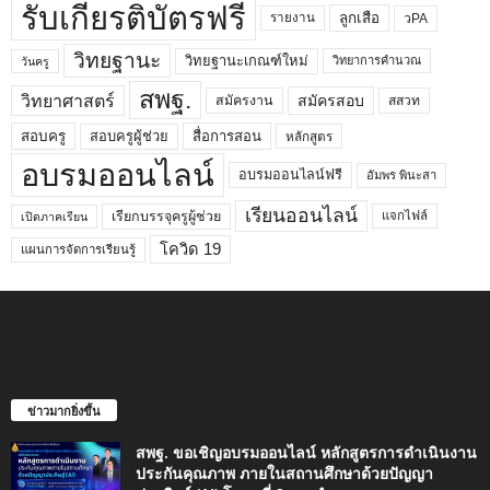
รับเกียรติบัตรฟรี
ลูกเสือ
วPA
รายงาน
วิทยฐานะ
วิทยฐานะเกณฑ์ใหม่
วิทยาการคำนวณ
วันครู
สพฐ.
วิทยาศาสตร์
สมัครสอบ
สมัครงาน
สสวท
สอบครูผู้ช่วย
สอบครู
สื่อการสอน
หลักสูตร
อบรมออนไลน์
อบรมออนไลน์ฟรี
อัมพร พินะสา
เรียนออนไลน์
เรียกบรรจุครูผู้ช่วย
แจกไฟล์
เปิดภาคเรียน
โควิด 19
แผนการจัดการเรียนรู้
ข่าวมากยิ่งขึ้น
สพฐ. ขอเชิญอบรมออนไลน์ หลักสูตรการดำเนินงาน
ประกันคุณภาพ ภายในสถานศึกษาด้วยปัญญา