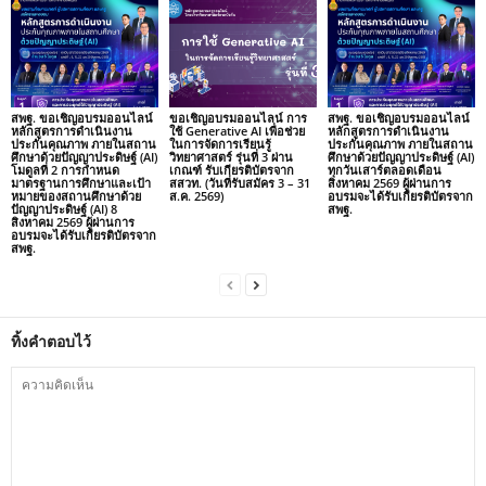
สพฐ. ขอเชิญอบรมออนไลน์
ขอเชิญอบรมออนไลน์ การ
สพฐ. ขอเชิญอบรมออนไลน์
หลักสูตรการดำเนินงาน
ใช้ Generative AI เพื่อช่วย
หลักสูตรการดำเนินงาน
ประกันคุณภาพ ภายในสถาน
ในการจัดการเรียนรู้
ประกันคุณภาพ ภายในสถาน
ศึกษาด้วยปัญญาประดิษฐ์ (AI)
วิทยาศาสตร์ รุ่นที่ 3 ผ่าน
ศึกษาด้วยปัญญาประดิษฐ์ (AI)
โมดูลที่ 2 การกำหนด
เกณฑ์ รับเกียรติบัตรจาก
ทุกวันเสาร์ตลอดเดือน
มาตรฐานการศึกษาและเป้า
สสวท. (วันที่รับสมัคร 3 – 31
สิงหาคม 2569 ผู้ผ่านการ
หมายของสถานศึกษาด้วย
ส.ค. 2569)
อบรมจะได้รับเกียรติบัตรจาก
ปัญญาประดิษฐ์ (AI) 8
สพฐ.
สิงหาคม 2569 ผู้ผ่านการ
อบรมจะได้รับเกียรติบัตรจาก
สพฐ.
ทิ้งคำตอบไว้