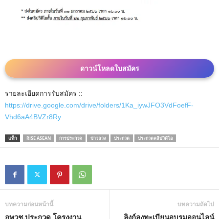
ดาวน์โหลดใบสมัคร
รายละเอียดการรับสมัคร ::
https://drive.google.com/drive/folders/1Ka_iywJFO3VdFoefF-
Vhd6aA4BVZr8Ry
แท็ก
RISE ASEAN
การประกวด
ข่าวลวง
ประกวด
ประกวดคลิปวิดีโอ
บทความก่อนหน้านี้
บทความถัดไป
อพวช.ประกวด โครงงาน
ลิงก์ลงทะเบียนอบรมออนไลน์