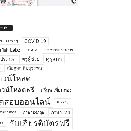
ยกำกับ
COVID-19
ve Learning
rfish Labz
ก.ค.ศ.
กระทรวงศึกษาธิการ
คุรุสภา
ครูผู้ช่วย
รประกวด
อ
ณัฏฐพล ทีปสุวรรณ
าวน์โหลด
วน์โหลดฟรี
ตรีนุช เทียนทอง
ดสอบออนไลน์
บรรจุครู
ภาษาไทย
ภาษาอังกฤษ
กงานราชการ
รับเกียรติบัตรฟรี
ครู