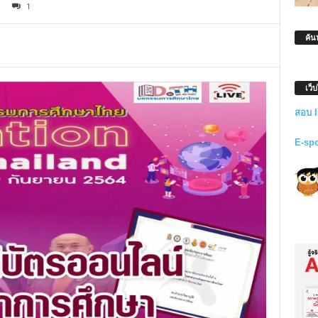
1
ค้น
เว็
สอบ 
E-sp