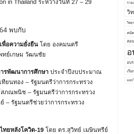
n in Thailand ระหว่างวันที่ 27 – 29
ราย
วิ
วิท
2564 พบกับ
สมั
สอบค
พื่อความยั่งยืน
โดย องคมนตรี
อ
พทย์เกษม วัฒนชัย
อบร
ารพัฒนาการศึกษา
ประจำปีงบประมาณ
เรีย
แจกไ
เทียนทอง – รัฐมนตรีว่าการกระทรวง
 โสภณพนิช – รัฐมนตรีว่าการกระทรวง
ลย์ – รัฐมนตรีช่วยว่าการกระทรวง
าไทยหลังโควิด-19
โดย ดร.สุวิทย์ เมษินทรีย์