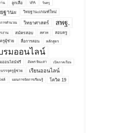
ลูกเสือ
วPA
งาน
วันครู
ทยฐานะ
วิทยฐานะเกณฑ์ใหม่
สพฐ.
วิทยาศาสตร์
ยาการคำนวณ
สมัครสอบ
สอบครู
ครงาน
สสวท
รูผู้ช่วย
สื่อการสอน
หลักสูตร
บรมออนไลน์
มออนไลน์ฟรี
อัมพร พินะสา
เปิดภาคเรียน
เรียนออนไลน์
กบรรจุครูผู้ช่วย
โควิด 19
ฟล์
แผนการจัดการเรียนรู้