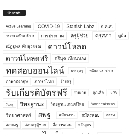
ป้ายกำกับ
COVID-19
Starfish Labz
ก.ค.ศ.
Active Learning
คุรุสภา
ครูผู้ช่วย
คู่มือ
การประกวด
กระทรวงศึกษาธิการ
ดาวน์โหลด
ณัฏฐพล ทีปสุวรรณ
ดาวน์โหลดฟรี
ตรีนุช เทียนทอง
ทดสอบออนไลน์
บรรจุครู
พนักงานราชการ
ภาษาไทย
ภาษาอังกฤษ
ย้ายครู
รับเกียรติบัตรฟรี
ลูกเสือ
วPA
รายงาน
วิทยฐานะ
วิทยฐานะเกณฑ์ใหม่
วิทยาการคำนวณ
วันครู
สพฐ.
วิทยาศาสตร์
สมัครสอบ
สมัครงาน
สสวท
สอบครูผู้ช่วย
สอบครู
สื่อการสอน
หลักสูตร