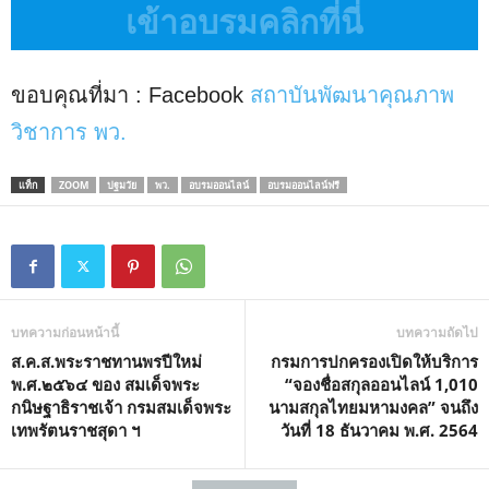
เข้าอบรมคลิกที่นี่
ขอบคุณที่มา : Facebook
สถาบันพัฒนาคุณภาพ
วิชาการ พว.
แท็ก
ZOOM
ปฐมวัย
พว.
อบรมออนไลน์
อบรมออนไลน์ฟรี
บทความก่อนหน้านี้
บทความถัดไป
ส.ค.ส.พระราชทานพรปีใหม่
กรมการปกครองเปิดให้บริการ
พ.ศ.๒๕๖๔ ของ สมเด็จพระ
“จองชื่อสกุลออนไลน์ 1,010
กนิษฐาธิราชเจ้า กรมสมเด็จพระ
นามสกุลไทยมหามงคล” จนถึง
เทพรัตนราชสุดา ฯ
วันที่ 18 ธันวาคม พ.ศ. 2564