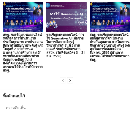
สพฐ. ขอเชิญอบรมออนไลน์
ขอเชิญอบรมออนไลน์ การ
สพฐ. ขอเชิญอบรมออนไลน์
หลักสูตรการดำเนินงาน
ใช้ Generative AI เพื่อช่วย
หลักสูตรการดำเนินงาน
ประกันคุณภาพ ภายในสถาน
ในการจัดการเรียนรู้
ประกันคุณภาพ ภายในสถาน
ศึกษาด้วยปัญญาประดิษฐ์ (AI)
วิทยาศาสตร์ รุ่นที่ 3 ผ่าน
ศึกษาด้วยปัญญาประดิษฐ์ (AI)
โมดูลที่ 2 การกำหนด
เกณฑ์ รับเกียรติบัตรจาก
ทุกวันเสาร์ตลอดเดือน
มาตรฐานการศึกษาและเป้า
สสวท. (วันที่รับสมัคร 3 – 31
สิงหาคม 2569 ผู้ผ่านการ
หมายของสถานศึกษาด้วย
ส.ค. 2569)
อบรมจะได้รับเกียรติบัตรจาก
ปัญญาประดิษฐ์ (AI) 8
สพฐ.
สิงหาคม 2569 ผู้ผ่านการ
อบรมจะได้รับเกียรติบัตรจาก
สพฐ.
ทิ้งคำตอบไว้