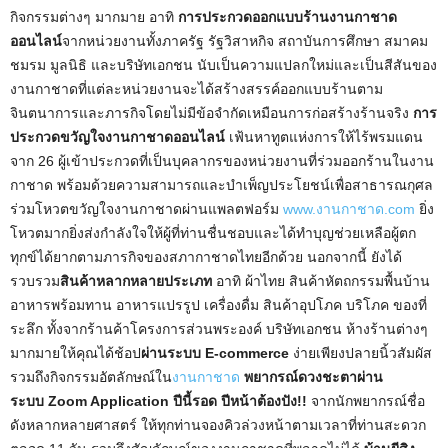
กิจกรรมต่างๆ มากมาย อาทิ
การประกวดออกแบบร้านงานกาชาด
ออนไลน์
จากหน่วยงานทั้งภาครัฐ รัฐวิสาหกิจ สถาบันการศึกษา สมาคม
ชมรม มูลนิธิ และบริษัทเอกชน นับเป็นความแปลกใหม่และเป็นสีสันของ
งานกาชาดที่แต่ละหน่วยงานจะได้สร้างสรรค์ออกแบบร้านตาม
จินตนาการและภารกิจโดยไม่มีข้อจำกัดเหมือนการก่อสร้างร้านจริง
การ
ประกวดขวัญใจงานกาชาดออนไลน์
เฟ้นหาทูตแห่งการให้ไร้พรมแดน
จาก 26 ผู้เข้าประกวดที่เป็นบุคลากรของหน่วยงานที่ร่วมออกร้านในงาน
กาชาด พร้อมด้วยความสามารถและบำเพ็ญประโยชน์เพื่อสาธารณกุศล
ร่วมโหวตขวัญใจงานกาชาดผ่านแพลตฟอร์ม
www.งานกาชาด.com
ยิ่ง
โหวตมากยิ่งส่งกำลังใจให้ผู้ที่ท่านชื่นชอบและได้ทำบุญช่วยเหลือผู้ตก
ทุกข์ได้ยากตามภารกิจของสภากาชาดไทยอีกด้วย นอกจากนี้ ยังได้
รวบรวม
สินค้าหลากหลายประเภท
อาทิ ผ้าไทย สินค้าหัตถกรรมพื้นบ้าน
อาหารพร้อมทาน อาหารแปรรูป เครื่องดื่ม สินค้าอุปโภค บริโภค ของที่
ระลึก ทั้งจากร้านค้าโครงการส่วนพระองค์ บริษัทเอกชน ห้างร้านต่างๆ
มากมายให้คุณได้ช้อป
ผ่านระบบ E-commerce
ง่ายเพียงปลายนิ้วสัมผัส
รวมถึงกิจกรรมอัตลักษณ์ใน
งานกาชาด
พยากรณ์ดวงชะตาผ่าน
ระบบ Zoom Application ปีนี้รอด ปีหน้าต้องปัง!!
จากนักพยากรณ์ชื่อ
ดังหลากหลายศาสตร์ ให้ทุกท่านจองคิวล่วงหน้าตามเวลาที่ท่านสะดวก