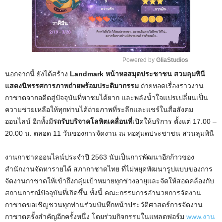
Powered by 
GliaStudios
นอกจากนี้ ยังได้สร้าง
Landmark หน้าหอสมุดประชาชน สวมลุมพินี
M
แสดงนิทรรศการภาพถ่ายพร้อมประติมากรรม
ถ่ายทอดเรื่องราวงาน
u
กาชาดจากอดีตสู่ปัจจุบันที่หาชมได้ยาก และพลังน้ำใจแปรเปลี่ยนเป็น
t
ความช่วยเหลือให้ทุกท่านได้ถ่ายภาพที่ระลึกและแชร์ในสื่อสังคม
e
ออนไลน์ อีกทั้งมี
รถรับบริจาคโลหิตเคลื่อนที่
เปิดให้บริการ ตั้งแต่ 17.00 –
20.00 น. ตลอด 11 วันของการจัดงาน ณ หอสุมดประชาชน สวนลุมพินี
งานกาชาดออนไลน์ประจำปี 2563 นับเป็นการพัฒนาอีกก้าวของ
สำนักงานจัดหารายได้ สภากาชาดไทย ที่ไม่หยุดพัฒนารูปแบบของการ
จัดงานกาชาดให้เข้าถึงกลุ่มเป้าหมายทุกช่วงอายุและจัดให้สอดคล้องกับ
สถานการณ์ปัจจุบันที่เกิดขึ้น ทั้งนี้ คณะกรรมการอำนวยการจัดงาน
กาชาดขอเชิญชวนทุกท่านร่วมบันทึกหน้าประวัติศาสตร์การจัดงาน
กาชาดครั้งสำคัญอีกครั้งหนึ่ง โดยร่วมกิจกรรมในแพลตฟอร์ม
www.งาน