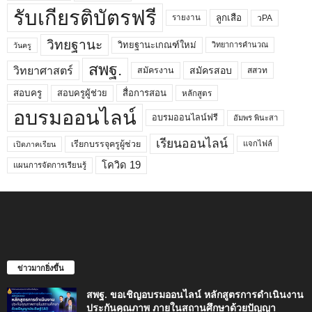
รับเกียรติบัตรฟรี
ลูกเสือ
วPA
รายงาน
วิทยฐานะ
วิทยฐานะเกณฑ์ใหม่
วิทยาการคำนวณ
วันครู
สพฐ.
วิทยาศาสตร์
สมัครสอบ
สมัครงาน
สสวท
สอบครูผู้ช่วย
สอบครู
สื่อการสอน
หลักสูตร
อบรมออนไลน์
อบรมออนไลน์ฟรี
อัมพร พินะสา
เรียนออนไลน์
เรียกบรรจุครูผู้ช่วย
แจกไฟล์
เปิดภาคเรียน
โควิด 19
แผนการจัดการเรียนรู้
ข่าวมากยิ่งขึ้น
สพฐ. ขอเชิญอบรมออนไลน์ หลักสูตรการดำเนินงาน
ประกันคุณภาพ ภายในสถานศึกษาด้วยปัญญา