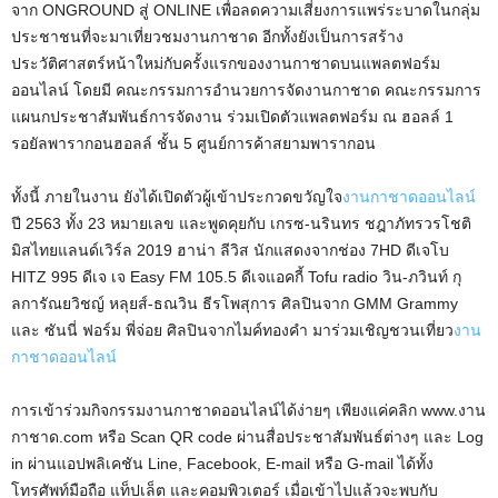
จาก ONGROUND สู่ ONLINE เพื่อลดความเสี่ยงการแพร่ระบาดในกลุ่ม
ประชาชนที่จะมาเที่ยวชมงานกาชาด อีกทั้งยังเป็นการสร้าง
ประวัติศาสตร์หน้าใหม่กับครั้งแรกของงานกาชาดบนแพลตฟอร์ม
ออนไลน์ โดยมี คณะกรรมการอำนวยการจัดงานกาชาด คณะกรรมการ
แผนกประชาสัมพันธ์การจัดงาน ร่วมเปิดตัวแพลตฟอร์ม ณ ฮอลล์ 1
รอยัลพารากอนฮอลล์ ชั้น 5 ศูนย์การค้าสยามพารากอน
ทั้งนี้ ภายในงาน ยังได้เปิดตัวผู้เข้าประกวดขวัญใจ
งานกาชาดออนไลน์
ปี 2563 ทั้ง 23 หมายเลข และพูดคุยกับ เกรซ-นรินทร ชฎาภัทรวรโชติ
มิสไทยแลนด์เวิร์ล 2019 ฮาน่า ลีวิส นักแสดงจากช่อง 7HD ดีเจโบ
HITZ 995 ดีเจ เจ Easy FM 105.5 ดีเจแอคกี้ Tofu radio วิน-ภวินท์ กุ
ลการัณยวิชญ์ หลุยส์-ธณวิน ธีรโพสุการ ศิลปินจาก GMM Grammy
และ ซันนี่ ฟอร์ม พี่จ่อย ศิลปินจากไมค์ทองคำ มาร่วมเชิญชวนเที่ยว
งาน
กาชาดออนไลน์
การเข้าร่วมกิจกรรมงานกาชาดออนไลน์ได้ง่ายๆ เพียงแค่คลิก www.งาน
กาชาด.com หรือ Scan QR code ผ่านสื่อประชาสัมพันธ์ต่างๆ และ Log
in ผ่านแอปพลิเคชัน Line, Facebook, E-mail หรือ G-mail ได้ทั้ง
โทรศัพท์มือถือ แท็ปเล็ต และคอมพิวเตอร์ เมื่อเข้าไปแล้วจะพบกับ