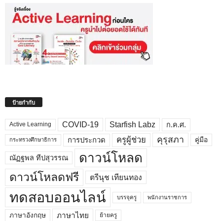
ป้ายกำกับ
COVID-19
Starfish Labz
ก.ค.ศ.
Active Learning
คุรุสภา
ครูผู้ช่วย
คู่มือ
การประกวด
กระทรวงศึกษาธิการ
ดาวน์โหลด
ณัฏฐพล ทีปสุวรรณ
ดาวน์โหลดฟรี
ตรีนุช เทียนทอง
ทดสอบออนไลน์
บรรจุครู
พนักงานราชการ
ภาษาไทย
ภาษาอังกฤษ
ย้ายครู