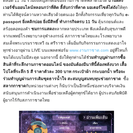
ตลอด 11 วัน รวมถึงสัญลักษณ์ของงานกาชาดที่พลาดไม่ได้
บ้านผีสิง
เวอร์ชั่นออนไลน์หลอนกว่าที่คิด ลี้ลับกว่าที่คาด
มอเตอร์ไซค์ไต่ถัง
ให้ทุก
ท่านได้พิสูจน์ความหวาดเสียวด้วยตนเอง อีกทั้งกิจกรรมเที่ยวทุกวันกับ
e-
passport ยิ่งคลิกบ่อย ยิ่งมีสิทธิ์ ทำภารกิจครบ 11 วัน
ลุ้นรถยนต์และ
สร้อยคอทองคำ
ชมการแสดง
หลากหลายประเภท ฟังเคล็ดลับสุขภาพดี
จากแพทย์โรงพยาบาลจุฬาลงกรณ์ สภากาชาดไทยและโรงพยาบาล
สมเด็จพระบรมราชเทวี ณ ศรีราชา เต็มอิ่มกับกิจกรรมการแสดงเอาใจ
ทุกช่วงอายุผ่าน LIVE บนแพลตฟอร์ม
www.งานกาชาด.com
อยู่ที่ไหนก็
ชมได้แบบไม่มีสะดุด นอกจากนี้ ยังให้ทุกท่านได้
ร่วมทำบุญผ่านการซื้อ
สินค้าที่ระลึกงานกาชาดออนไลน์ ของมันต้องมีนาทีนี้ต้องพลังบวก เสื้อ
โปโลที่ระลึก 5 สี ราคาตัวละ 300 บาท กระเป๋าผ้า กระบอกน้ำ หรือจะ
ร่วมทำบุญผ่านการเติมชุดธารน้ำใจ สะสมบุญสมทบทุนช่วยกาชาด
ซื้อ
สลากกาชาด
กับหน่วยงานต่างๆ ก็นับว่าเป็นอีกหนึ่งช่องทางบริจาคเงิน
สนับสนุนการดำเนินงานเพื่อช่วยเหลือผู้ตกทุกข์ได้ยาก ผู้ประสบภัยพิบัติ
ผู้ยากไร้กับสภากาชาดไทย
อ่านเพิ่มเติม
arrow_forward_ios