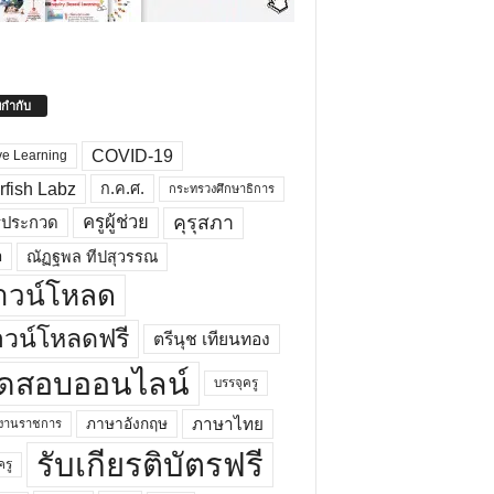
ยกำกับ
COVID-19
ve Learning
rfish Labz
ก.ค.ศ.
กระทรวงศึกษาธิการ
คุรุสภา
ครูผู้ช่วย
รประกวด
อ
ณัฏฐพล ทีปสุวรรณ
าวน์โหลด
วน์โหลดฟรี
ตรีนุช เทียนทอง
ดสอบออนไลน์
บรรจุครู
ภาษาไทย
ภาษาอังกฤษ
กงานราชการ
รับเกียรติบัตรฟรี
ครู