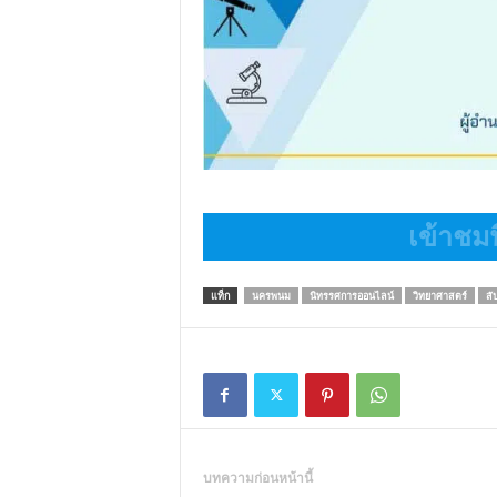
เข้าชมน
แท็ก
นครพนม
นิทรรศการออนไลน์
วิทยาศาสตร์
สั
บทความก่อนหน้านี้