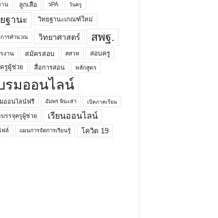
ลูกเสือ
วPA
งาน
วันครู
ทยฐานะ
วิทยฐานะเกณฑ์ใหม่
สพฐ.
วิทยาศาสตร์
ยาการคำนวณ
สมัครสอบ
สอบครู
ครงาน
สสวท
รูผู้ช่วย
สื่อการสอน
หลักสูตร
บรมออนไลน์
มออนไลน์ฟรี
อัมพร พินะสา
เปิดภาคเรียน
เรียนออนไลน์
กบรรจุครูผู้ช่วย
โควิด 19
ฟล์
แผนการจัดการเรียนรู้