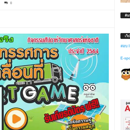
0
ค้น
เว็
สอบ 
E-sp