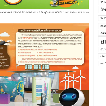
ราย
วิ
าศาสตร์ ปี 2564 รับเกียรติบัตรฟรี โดยศูนย์วิทยาศาสตร์เพื่อการศึกษานครพนม
วิท
สมั
สอบค
อ
อบร
เรีย
แจกไ