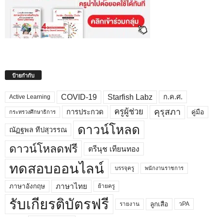
ป้ายกำกับ
COVID-19
Starfish Labz
ก.ค.ศ.
Active Learning
คุรุสภา
ครูผู้ช่วย
คู่มือ
การประกวด
กระทรวงศึกษาธิการ
ดาวน์โหลด
ณัฏฐพล ทีปสุวรรณ
ดาวน์โหลดฟรี
ตรีนุช เทียนทอง
ทดสอบออนไลน์
บรรจุครู
พนักงานราชการ
ภาษาไทย
ภาษาอังกฤษ
ย้ายครู
รับเกียรติบัตรฟรี
ลูกเสือ
วPA
รายงาน