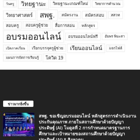
วิทยฐานะ
วิทยฐานะเกณฑ์ใหม่
วิทยาการคำนวณ
วันครู
สพฐ.
วิทยาศาสตร์
สมัครสอบ
สมัครงาน
สสวท
สอบครูผู้ช่วย
สอบครู
สื่อการสอน
หลักสูตร
อบรมออนไลน์
อบรมออนไลน์ฟรี
อัมพร พินะสา
เรียนออนไลน์
เรียกบรรจุครูผู้ช่วย
แจกไฟล์
เปิดภาคเรียน
โควิด 19
แผนการจัดการเรียนรู้
ข่าวมากยิ่งขึ้น
สพฐ. ขอเชิญอบรมออนไลน์ หลักสูตรการดำเนินงาน
ประกันคุณภาพ ภายในสถานศึกษาด้วยปัญญา
ประดิษฐ์ (AI) โมดูลที่ 2 การกำหนดมาตรฐานการ
ศึกษาและเป้าหมายของสถานศึกษาด้วยปัญญา
ประดิษฐ์ (AI) 8 สิงหาคม...