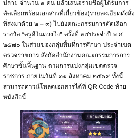
ปลาย จำนวน ๑ คน แล้วเสนอรายชื่อผู้ได้รับการ
คัดเลือกพร้อมเอกสารที่เกี่ยวข้อง(รายละเอียดดังสิ่ง
ที่ส่งมาด้วย ๒ – ๓) ไปยังคณะกรรมการคัดเลือก
รางวัล “ครูดีในดวงใจ” ครั้งที่ ๒๔ประจำปี พ.ศ.
๒๕๗๐ ในส่วนของกลุ่มพื้นที่การศึกษา ประจำเขต
ตรวจราชการ สังกัดสำนักงานคณะกรรมการการ
ศึกษาขั้นพื้นฐาน ตามการแบ่งกลุ่มเขตตรวจ
ราชการ ภายในวันที่ ๓๑ สิงหาคม ๒๕๖๙ ทั้งนี้
สามารถดาวน์โหลดเอกสารได้ที่ QR Code ท้าย
หนังสือนี้
อ่านเพิ่มเติม
arrow_forward_ios