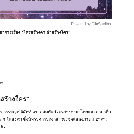
Powered by 
GliaStudios
าการเรื่อง “ใครสร้างคำ คำสร้างใคร”
M
u
t
e
าร
สร้างใคร”
คำ การบัญญัติศัพท์ ความสัมพันธ์ระหว่างภาษาไทยและภาษาถิ่น
าง ๆ ในสังคม ซึ่งนิทรรศการดังกล่าวจะจัดแสดงภายในอาคาร
ลัย