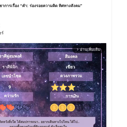
าการเรื่อง “คำ: ร่องรอยความคิด ทิศทางสังคม”
์
ร์
อ่านเพิ่มเติม
arrow_forward_ios