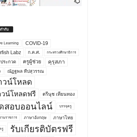
ยกำกับ
COVID-19
ve Learning
rfish Labz
ก.ค.ศ.
กระทรวงศึกษาธิการ
คุรุสภา
ครูผู้ช่วย
รประกวด
อ
ณัฏฐพล ทีปสุวรรณ
าวน์โหลด
วน์โหลดฟรี
ตรีนุช เทียนทอง
ดสอบออนไลน์
บรรจุครู
ภาษาไทย
ภาษาอังกฤษ
กงานราชการ
รับเกียรติบัตรฟรี
ครู