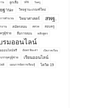
ลูกเสือ
วPA
งาน
วันครู
ทยฐานะ
วิทยฐานะเกณฑ์ใหม่
สพฐ.
วิทยาศาสตร์
ยาการคำนวณ
สมัครสอบ
สอบครู
ครงาน
สสวท
รูผู้ช่วย
สื่อการสอน
หลักสูตร
บรมออนไลน์
มออนไลน์ฟรี
อัมพร พินะสา
เปิดภาคเรียน
เรียนออนไลน์
กบรรจุครูผู้ช่วย
โควิด 19
ฟล์
แผนการจัดการเรียนรู้