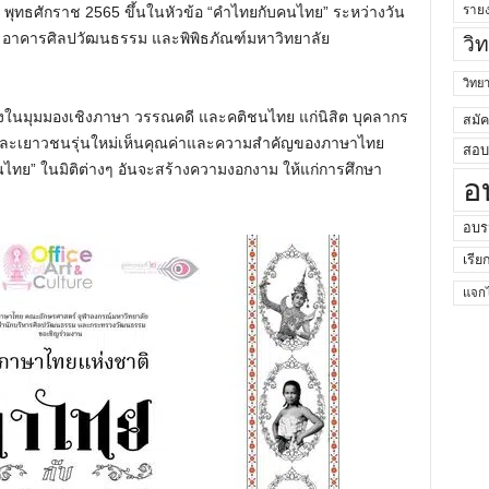
ราย
พุทธศักราช 2565 ขึ้นในหัวข้อ “คำไทยกับคนไทย” ระหว่างวัน
ณ อาคารศิลปวัฒนธรรม และพิพิธภัณฑ์มหาวิทยาลัย
วิ
วิท
ทั้งในมุมมองเชิงภาษา วรรณคดี และคติชนไทย แก่นิสิต บุคลากร
สมั
และเยาวชนรุ่นใหม่เห็นคุณค่าและความสำคัญของภาษาไทย
สอบค
นไทย” ในมิติต่างๆ อันจะสร้างความงอกงาม ให้แก่การศึกษา
อ
อบร
เรีย
แจกไ