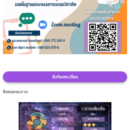
ลิงก์ลงทะเบียน
ติดต่อสอบถาม
อ่านเพิ่มเติม
arrow_forward_ios