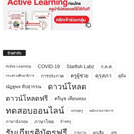
ป้ายกำกับ
COVID-19
Starfish Labz
ก.ค.ศ.
Active Learning
คุรุสภา
ครูผู้ช่วย
คู่มือ
การประกวด
กระทรวงศึกษาธิการ
ดาวน์โหลด
ณัฏฐพล ทีปสุวรรณ
ดาวน์โหลดฟรี
ตรีนุช เทียนทอง
ทดสอบออนไลน์
บรรจุครู
พนักงานราชการ
ภาษาไทย
ภาษาอังกฤษ
ย้ายครู
รับเกียรติบัตรฟรี
ลูกเสือ
วPA
รายงาน