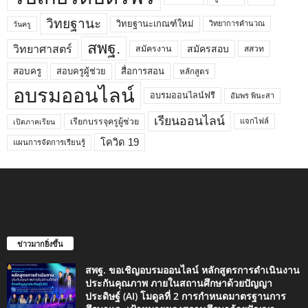
วิทยฐานะ
วิทยฐานะเกณฑ์ใหม่
วิทยาการคำนวณ
วันครู
สพฐ.
วิทยาศาสตร์
สมัครสอบ
สมัครงาน
สสวท
สอบครูผู้ช่วย
สอบครู
สื่อการสอน
หลักสูตร
อบรมออนไลน์
อบรมออนไลน์ฟรี
อัมพร พินะสา
เรียนออนไลน์
เรียกบรรจุครูผู้ช่วย
แจกไฟล์
เปิดภาคเรียน
โควิด 19
แผนการจัดการเรียนรู้
ข่าวมากยิ่งขึ้น
สพฐ. ขอเชิญอบรมออนไลน์ หลักสูตรการดำเนินงาน
ประกันคุณภาพ ภายในสถานศึกษาด้วยปัญญา
ประดิษฐ์ (AI) โมดูลที่ 2 การกำหนดมาตรฐานการ