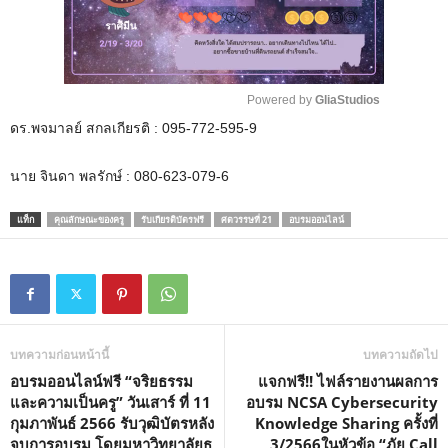
Powered by 
GliaStudios
ดร.พจมาลย์ สกลเกียรติ : 095-772-595-9
M
u
นาย จินดา พลรักษ์ : 080-623-079-6
t
e
แท็ก
คุณลักษณะของครู
รับเกียรติบัตรฟรี
ศตวรรษที่ 21
อบรมออนไลน์
บทความก่อนหน้านี้
บทความถัดไป
อบรมออนไลน์ฟรี “จริยธรรม
แจกฟรี!! ไฟล์รายงานผลการ
และความเป็นครู” วันเสาร์ ที่ 11
อบรม NCSA Cybersecurity
กุมภาพันธ์ 2566 รับวุฒิบัตรหลัง
Knowledge Sharing ครั้งที่
จบการอบรม โดยมหาวิทยาลัยธุ
3/2566ในหัวข้อ “ภัย Call