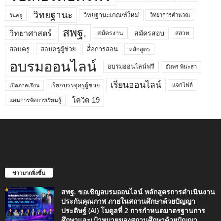
วิทยฐานะ
วิทยฐานะเกณฑ์ใหม่
วิทยาการคำนวณ
วันครู
สพฐ.
วิทยาศาสตร์
สมัครสอบ
สมัครงาน
สสวท
สอบครูผู้ช่วย
สอบครู
สื่อการสอน
หลักสูตร
อบรมออนไลน์
อบรมออนไลน์ฟรี
อัมพร พินะสา
เรียนออนไลน์
เรียกบรรจุครูผู้ช่วย
แจกไฟล์
เปิดภาคเรียน
โควิด 19
แผนการจัดการเรียนรู้
ข่าวมากยิ่งขึ้น
สพฐ. ขอเชิญอบรมออนไลน์ หลักสูตรการดำเนินงาน
ประกันคุณภาพ ภายในสถานศึกษาด้วยปัญญา
ประดิษฐ์ (AI) โมดูลที่ 2 การกำหนดมาตรฐานการ
ศึกษาและเป้าหมายของสถานศึกษาด้วยปัญญา