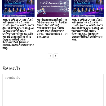
สพฐ. ขอเชิญอบรมออนไลน์
ขอเชิญอบรมออนไลน์ การ
สพฐ. ขอเชิญอบรมออนไลน์
หลักสูตรการดำเนินงาน
ใช้ Generative AI เพื่อช่วย
หลักสูตรการดำเนินงาน
ประกันคุณภาพ ภายในสถาน
ในการจัดการเรียนรู้
ประกันคุณภาพ ภายในสถาน
ศึกษาด้วยปัญญาประดิษฐ์ (AI)
วิทยาศาสตร์ รุ่นที่ 3 ผ่าน
ศึกษาด้วยปัญญาประดิษฐ์ (AI)
โมดูลที่ 2 การกำหนด
เกณฑ์ รับเกียรติบัตรจาก
ทุกวันเสาร์ตลอดเดือน
มาตรฐานการศึกษาและเป้า
สสวท. (วันที่รับสมัคร 3 – 31
สิงหาคม 2569 ผู้ผ่านการ
หมายของสถานศึกษาด้วย
ส.ค. 2569)
อบรมจะได้รับเกียรติบัตรจาก
ปัญญาประดิษฐ์ (AI) 8
สพฐ.
สิงหาคม 2569 ผู้ผ่านการ
อบรมจะได้รับเกียรติบัตรจาก
สพฐ.
ทิ้งคำตอบไว้