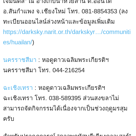
เจมินิดส์” ณ อ่างเก็บน้ำห้วยลาน ต.ออนใต้
อ.สันกำแพง จ.เชียงใหม่ โทร. 081-8854353 (ลง
ทะเบียนออนไลน์ล่วงหน้าและข้อมูลเพิ่มเติม
https://darksky.narit.or.th/darkskyr…/communiti
es/huailan/
)
นครราชสีมา
: หอดูดาวเฉลิมพระเกียรติฯ
นครราชสีมา โทร. 044-216254
ฉะเชิงเทรา
: หอดูดาวเฉลิมพระเกียรติฯ
ฉะเชิงเทรา โทร. 038-589395 ส่วนสงขลาไม่
สามารถจัดกิจกรรมได้เนื่องจากเป็นช่วงฤดูมรสุม
ครับ