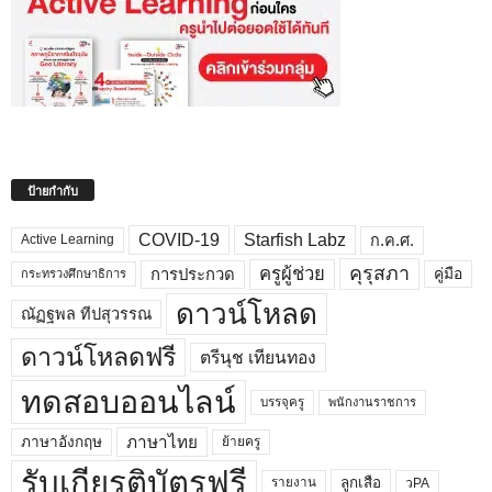
ป้ายกำกับ
COVID-19
Starfish Labz
ก.ค.ศ.
Active Learning
คุรุสภา
ครูผู้ช่วย
คู่มือ
การประกวด
กระทรวงศึกษาธิการ
ดาวน์โหลด
ณัฏฐพล ทีปสุวรรณ
ดาวน์โหลดฟรี
ตรีนุช เทียนทอง
ทดสอบออนไลน์
บรรจุครู
พนักงานราชการ
ภาษาไทย
ภาษาอังกฤษ
ย้ายครู
รับเกียรติบัตรฟรี
ลูกเสือ
วPA
รายงาน