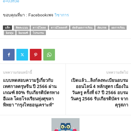
e=03ff3e
ขอบคุณที่มา : Facebookเพจ
วิชาการ
แท็ก
คิดคะแนน
ดาวน์โหลด
ดาวน์โหลดฟรี
ตัดสินผลการเรียน
ตัดเกรด
ผลการเรียน
อิงกลุ่ม
อิงเกณฑ์
โปรแกรม
บทความก่อนหน้านี้
บทความถัดไป
แบบทดสอบความรู้เกี่ยวกับ
เปิดแล้ว…ลิงก์ลงทะเบียนอบรม
เทศกาลตรุษจีน ปี 2566 ผ่าน
ออนไลน์ 4 หลักสูตร เนื่องใน
เกณฑ์ 80% รับเกียรติบัตรทาง
วันครู ครั้งที่ 67 ปี 2566 อบรม
อีเมล โดยโรงเรียนทุ่งศุขลา
วันครู 2566 รับเกียรติบัตร จาก
พิทยา “กรุงไทยอนุเคราะห์”
คุรุสภา