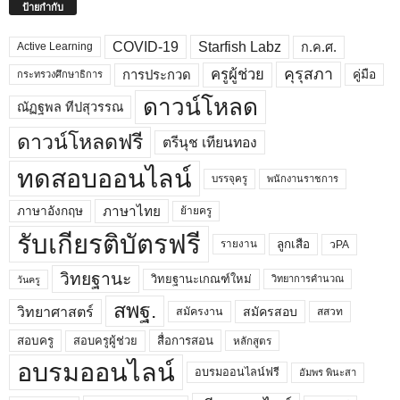
ป้ายกำกับ
COVID-19
Starfish Labz
ก.ค.ศ.
Active Learning
คุรุสภา
ครูผู้ช่วย
คู่มือ
การประกวด
กระทรวงศึกษาธิการ
ดาวน์โหลด
ณัฏฐพล ทีปสุวรรณ
ดาวน์โหลดฟรี
ตรีนุช เทียนทอง
ทดสอบออนไลน์
บรรจุครู
พนักงานราชการ
ภาษาไทย
ภาษาอังกฤษ
ย้ายครู
รับเกียรติบัตรฟรี
ลูกเสือ
วPA
รายงาน
วิทยฐานะ
วิทยฐานะเกณฑ์ใหม่
วิทยาการคำนวณ
วันครู
สพฐ.
วิทยาศาสตร์
สมัครสอบ
สมัครงาน
สสวท
สอบครูผู้ช่วย
สอบครู
สื่อการสอน
หลักสูตร
อบรมออนไลน์
อบรมออนไลน์ฟรี
อัมพร พินะสา