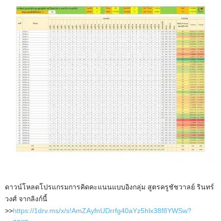
ดาวน์โหลดโปรแกรมการคิดคะแนนแบบอิงกลุ่ม สูตรครูชัชวาลย์ รินทร์
วงศ์ จากลิงก์นี้
>>
https://1drv.ms/x/s!AmZAyfnUDrrfg40aYz5hlx38f8YWSw?