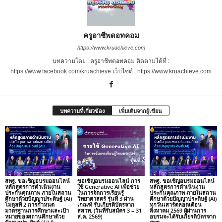
ครูอาชีพดอทคอม
https://www.kruachieve.com
บทความโดย : ครูอาชีพดอทคอม ติดตามได้ที่ :
https://www.facebook.com/kruachieve เว็บไซต์ : https://www.kruachieve.com
บทความที่เกี่ยวข้อง
เพิ่มเติมจากผู้เขียน
สพฐ. ขอเชิญอบรมออนไลน์
ขอเชิญอบรมออนไลน์ การ
สพฐ. ขอเชิญอบรมออนไลน์
หลักสูตรการดำเนินงาน
ใช้ Generative AI เพื่อช่วย
หลักสูตรการดำเนินงาน
ประกันคุณภาพ ภายในสถาน
ในการจัดการเรียนรู้
ประกันคุณภาพ ภายในสถาน
ศึกษาด้วยปัญญาประดิษฐ์ (AI)
วิทยาศาสตร์ รุ่นที่ 3 ผ่าน
ศึกษาด้วยปัญญาประดิษฐ์ (AI)
โมดูลที่ 2 การกำหนด
เกณฑ์ รับเกียรติบัตรจาก
ทุกวันเสาร์ตลอดเดือน
มาตรฐานการศึกษาและเป้า
สสวท. (วันที่รับสมัคร 3 – 31
สิงหาคม 2569 ผู้ผ่านการ
หมายของสถานศึกษาด้วย
ส.ค. 2569)
อบรมจะได้รับเกียรติบัตรจาก