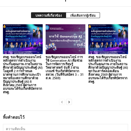
บทความที่เกี่ยวข้อง
เพิ่มเติมจากผู้เขียน
สพฐ. ขอเชิญอบรมออนไลน์
ขอเชิญอบรมออนไลน์ การ
สพฐ. ขอเชิญอบรมออนไลน์
หลักสูตรการดำเนินงาน
ใช้ Generative AI เพื่อช่วย
หลักสูตรการดำเนินงาน
ประกันคุณภาพ ภายในสถาน
ในการจัดการเรียนรู้
ประกันคุณภาพ ภายในสถาน
ศึกษาด้วยปัญญาประดิษฐ์ (AI)
วิทยาศาสตร์ รุ่นที่ 3 ผ่าน
ศึกษาด้วยปัญญาประดิษฐ์ (AI)
โมดูลที่ 2 การกำหนด
เกณฑ์ รับเกียรติบัตรจาก
ทุกวันเสาร์ตลอดเดือน
มาตรฐานการศึกษาและเป้า
สสวท. (วันที่รับสมัคร 3 – 31
สิงหาคม 2569 ผู้ผ่านการ
หมายของสถานศึกษาด้วย
ส.ค. 2569)
อบรมจะได้รับเกียรติบัตรจาก
ปัญญาประดิษฐ์ (AI) 8
สพฐ.
สิงหาคม 2569 ผู้ผ่านการ
อบรมจะได้รับเกียรติบัตรจาก
สพฐ.
ทิ้งคำตอบไว้