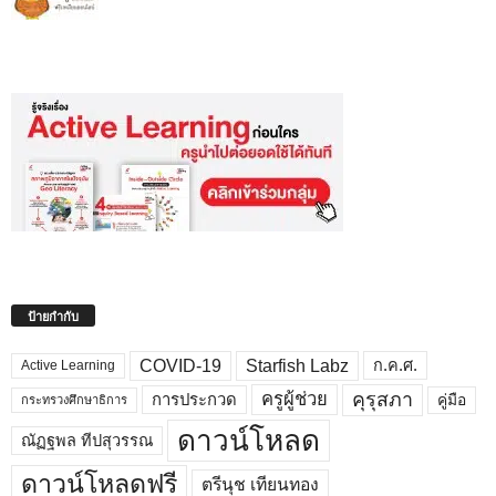
ป้ายกำกับ
COVID-19
Starfish Labz
ก.ค.ศ.
Active Learning
คุรุสภา
ครูผู้ช่วย
คู่มือ
การประกวด
กระทรวงศึกษาธิการ
ดาวน์โหลด
ณัฏฐพล ทีปสุวรรณ
ดาวน์โหลดฟรี
ตรีนุช เทียนทอง