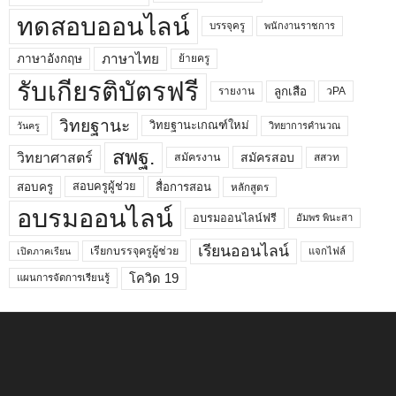
ทดสอบออนไลน์
บรรจุครู
พนักงานราชการ
ภาษาไทย
ภาษาอังกฤษ
ย้ายครู
รับเกียรติบัตรฟรี
ลูกเสือ
วPA
รายงาน
วิทยฐานะ
วิทยฐานะเกณฑ์ใหม่
วิทยาการคำนวณ
วันครู
สพฐ.
วิทยาศาสตร์
สมัครสอบ
สมัครงาน
สสวท
สอบครูผู้ช่วย
สอบครู
สื่อการสอน
หลักสูตร
อบรมออนไลน์
อบรมออนไลน์ฟรี
อัมพร พินะสา
เรียนออนไลน์
เรียกบรรจุครูผู้ช่วย
แจกไฟล์
เปิดภาคเรียน
โควิด 19
แผนการจัดการเรียนรู้