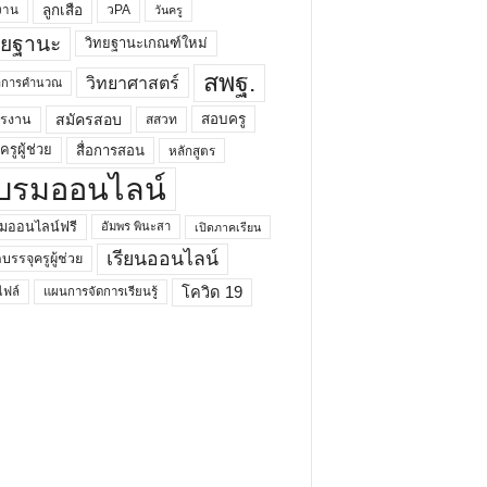
ลูกเสือ
วPA
งาน
วันครู
ทยฐานะ
วิทยฐานะเกณฑ์ใหม่
สพฐ.
วิทยาศาสตร์
ยาการคำนวณ
สมัครสอบ
สอบครู
ครงาน
สสวท
รูผู้ช่วย
สื่อการสอน
หลักสูตร
บรมออนไลน์
มออนไลน์ฟรี
อัมพร พินะสา
เปิดภาคเรียน
เรียนออนไลน์
กบรรจุครูผู้ช่วย
โควิด 19
ฟล์
แผนการจัดการเรียนรู้