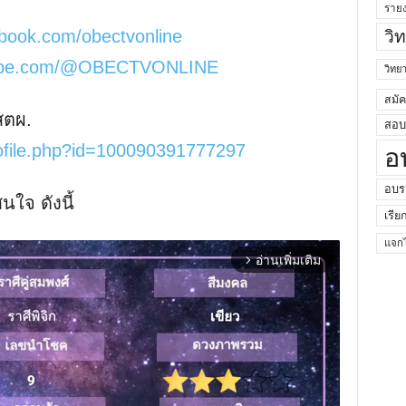
ราย
ebook.com/obectvonline
วิ
tube.com/@OBECTVONLINE
วิท
สมั
สตผ.
สอบค
ofile.php?id=100090391777297
อ
อบร
ใจ ดังนี้
เรีย
แจกไ
อ่านเพิ่มเติม
arrow_forward_ios