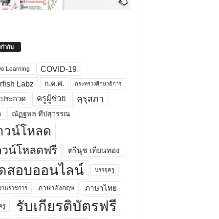
ยกำกับ
COVID-19
ve Learning
rfish Labz
ก.ค.ศ.
กระทรวงศึกษาธิการ
คุรุสภา
ครูผู้ช่วย
รประกวด
อ
ณัฏฐพล ทีปสุวรรณ
าวน์โหลด
วน์โหลดฟรี
ตรีนุช เทียนทอง
ดสอบออนไลน์
บรรจุครู
ภาษาไทย
ภาษาอังกฤษ
กงานราชการ
รับเกียรติบัตรฟรี
ครู