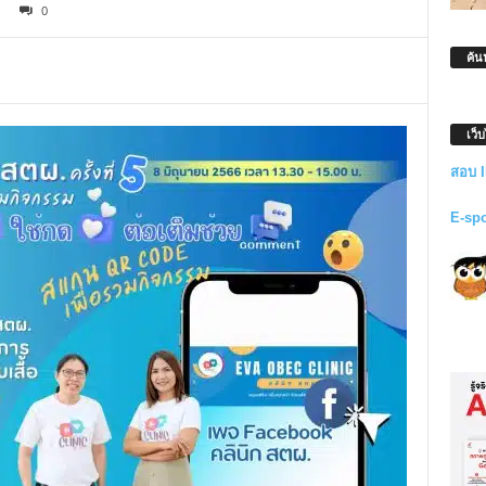
0
ค้น
เว็
สอบ 
E-sp