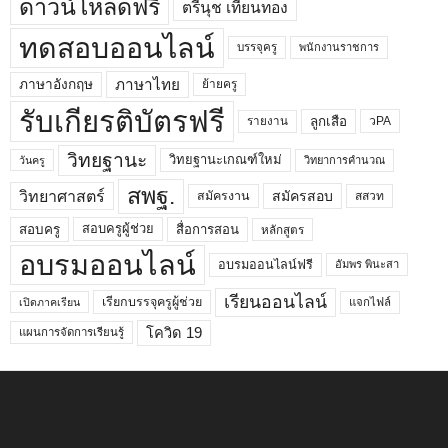
ดาวน์โหลดฟรี
ตรีนุช เทียนทอง
ทดสอบออนไลน์
บรรจุครู
พนักงานราชการ
ภาษาไทย
ภาษาอังกฤษ
ย้ายครู
รับเกียรติบัตรฟรี
ลูกเสือ
วPA
รายงาน
วิทยฐานะ
วิทยฐานะเกณฑ์ใหม่
วิทยาการคำนวณ
วันครู
สพฐ.
วิทยาศาสตร์
สมัครสอบ
สมัครงาน
สสวท
สอบครูผู้ช่วย
สอบครู
สื่อการสอน
หลักสูตร
อบรมออนไลน์
อบรมออนไลน์ฟรี
อัมพร พินะสา
เรียนออนไลน์
เรียกบรรจุครูผู้ช่วย
แจกไฟล์
เปิดภาคเรียน
โควิด 19
แผนการจัดการเรียนรู้