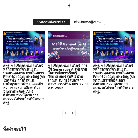
บทความที่เกี่ยวข้อง
เพิ่มเติมจากผู้เขียน
สพฐ. ขอเชิญอบรมออนไลน์
ขอเชิญอบรมออนไลน์ การ
สพฐ. ขอเชิญอบรมออนไลน์
หลักสูตรการดำเนินงาน
ใช้ Generative AI เพื่อช่วย
หลักสูตรการดำเนินงาน
ประกันคุณภาพ ภายในสถาน
ในการจัดการเรียนรู้
ประกันคุณภาพ ภายในสถาน
ศึกษาด้วยปัญญาประดิษฐ์ (AI)
วิทยาศาสตร์ รุ่นที่ 3 ผ่าน
ศึกษาด้วยปัญญาประดิษฐ์ (AI)
โมดูลที่ 2 การกำหนด
เกณฑ์ รับเกียรติบัตรจาก
ทุกวันเสาร์ตลอดเดือน
มาตรฐานการศึกษาและเป้า
สสวท. (วันที่รับสมัคร 3 – 31
สิงหาคม 2569 ผู้ผ่านการ
หมายของสถานศึกษาด้วย
ส.ค. 2569)
อบรมจะได้รับเกียรติบัตรจาก
ปัญญาประดิษฐ์ (AI) 8
สพฐ.
สิงหาคม 2569 ผู้ผ่านการ
อบรมจะได้รับเกียรติบัตรจาก
สพฐ.
ทิ้งคำตอบไว้