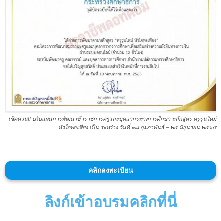
เช็คด่วน!! ปรับแผนการพัฒนาข้าราชการครูและบุคลากรทางการศึกษา หลักสูตร ครูรุ่นใหม่
หัวใจพอเพียง เป็น ระหว่าง วันที่ ๑๘ กุมภาพันธ์ – ๒๕ มิถุนายน ๒๕๖๕
คลิกลงทะเบียน
ลิงก์เข้าอบรมคลิกที่นี่