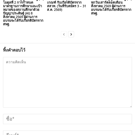
โมดูลที่ 2 การกำหนด
เกณฑ์ รับเกียรติบัตรจาก
ทุกวันเสาร์ตลอดเดือน
มาตรฐานการศึกษาและเป้า
สสวท. (วันที่รับสมัคร 3 – 31
สิงหาคม 2569 ผู้ผ่านการ
หมายของสถานศึกษาด้วย
ส.ค. 2569)
อบรมจะได้รับเกียรติบัตรจาก
ปัญญาประดิษฐ์ (AI) 8
สพฐ.
สิงหาคม 2569 ผู้ผ่านการ
อบรมจะได้รับเกียรติบัตรจาก
สพฐ.
ทิ้งคำตอบไว้