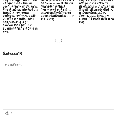
สพฐ. ขอเชิญอบรมออนไลน์
ขอเชิญอบรมออนไลน์ การ
สพฐ. ขอเชิญอบรมออนไลน์
หลักสูตรการดำเนินงาน
ใช้ Generative AI เพื่อช่วย
หลักสูตรการดำเนินงาน
ประกันคุณภาพ ภายในสถาน
ในการจัดการเรียนรู้
ประกันคุณภาพ ภายในสถาน
ศึกษาด้วยปัญญาประดิษฐ์ (AI)
วิทยาศาสตร์ รุ่นที่ 3 ผ่าน
ศึกษาด้วยปัญญาประดิษฐ์ (AI)
โมดูลที่ 2 การกำหนด
เกณฑ์ รับเกียรติบัตรจาก
ทุกวันเสาร์ตลอดเดือน
มาตรฐานการศึกษาและเป้า
สสวท. (วันที่รับสมัคร 3 – 31
สิงหาคม 2569 ผู้ผ่านการ
หมายของสถานศึกษาด้วย
ส.ค. 2569)
อบรมจะได้รับเกียรติบัตรจาก
ปัญญาประดิษฐ์ (AI) 8
สพฐ.
สิงหาคม 2569 ผู้ผ่านการ
อบรมจะได้รับเกียรติบัตรจาก
สพฐ.
ทิ้งคำตอบไว้