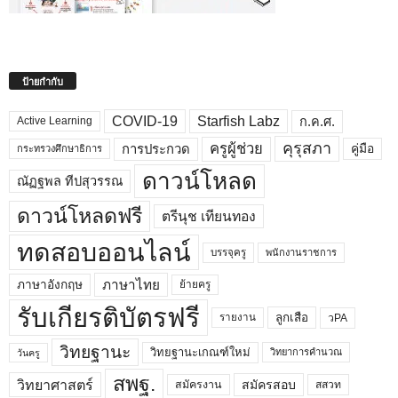
ป้ายกำกับ
COVID-19
Starfish Labz
ก.ค.ศ.
Active Learning
คุรุสภา
ครูผู้ช่วย
คู่มือ
การประกวด
กระทรวงศึกษาธิการ
ดาวน์โหลด
ณัฏฐพล ทีปสุวรรณ
ดาวน์โหลดฟรี
ตรีนุช เทียนทอง
ทดสอบออนไลน์
บรรจุครู
พนักงานราชการ
ภาษาไทย
ภาษาอังกฤษ
ย้ายครู
รับเกียรติบัตรฟรี
ลูกเสือ
วPA
รายงาน
วิทยฐานะ
วิทยฐานะเกณฑ์ใหม่
วิทยาการคำนวณ
วันครู
สพฐ.
วิทยาศาสตร์
สมัครสอบ
สมัครงาน
สสวท