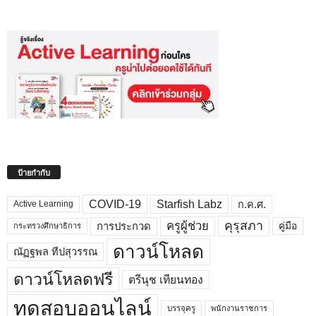
ป้ายกำกับ
COVID-19
Starfish Labz
ก.ค.ศ.
Active Learning
คุรุสภา
ครูผู้ช่วย
คู่มือ
การประกวด
กระทรวงศึกษาธิการ
ดาวน์โหลด
ณัฏฐพล ทีปสุวรรณ
ดาวน์โหลดฟรี
ตรีนุช เทียนทอง
ทดสอบออนไลน์
บรรจุครู
พนักงานราชการ