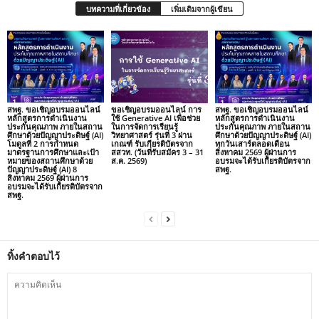
บทความที่เกี่ยวข้อง
เพิ่มเติมจากผู้เขียน
สพฐ. ขอเชิญอบรมออนไลน์
ขอเชิญอบรมออนไลน์ การ
สพฐ. ขอเชิญอบรมออนไลน์
หลักสูตรการดำเนินงาน
ใช้ Generative AI เพื่อช่วย
หลักสูตรการดำเนินงาน
ประกันคุณภาพ ภายในสถาน
ในการจัดการเรียนรู้
ประกันคุณภาพ ภายในสถาน
ศึกษาด้วยปัญญาประดิษฐ์ (AI)
วิทยาศาสตร์ รุ่นที่ 3 ผ่าน
ศึกษาด้วยปัญญาประดิษฐ์ (AI)
โมดูลที่ 2 การกำหนด
เกณฑ์ รับเกียรติบัตรจาก
ทุกวันเสาร์ตลอดเดือน
มาตรฐานการศึกษาและเป้า
สสวท. (วันที่รับสมัคร 3 – 31
สิงหาคม 2569 ผู้ผ่านการ
หมายของสถานศึกษาด้วย
ส.ค. 2569)
อบรมจะได้รับเกียรติบัตรจาก
ปัญญาประดิษฐ์ (AI) 8
สพฐ.
สิงหาคม 2569 ผู้ผ่านการ
อบรมจะได้รับเกียรติบัตรจาก
สพฐ.
ทิ้งคำตอบไว้