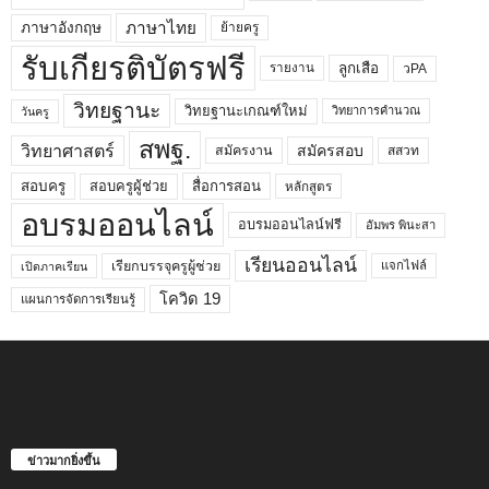
ภาษาไทย
ภาษาอังกฤษ
ย้ายครู
รับเกียรติบัตรฟรี
ลูกเสือ
วPA
รายงาน
วิทยฐานะ
วิทยฐานะเกณฑ์ใหม่
วิทยาการคำนวณ
วันครู
สพฐ.
วิทยาศาสตร์
สมัครสอบ
สมัครงาน
สสวท
สอบครูผู้ช่วย
สอบครู
สื่อการสอน
หลักสูตร
อบรมออนไลน์
อบรมออนไลน์ฟรี
อัมพร พินะสา
เรียนออนไลน์
เรียกบรรจุครูผู้ช่วย
แจกไฟล์
เปิดภาคเรียน
โควิด 19
แผนการจัดการเรียนรู้
ข่าวมากยิ่งขึ้น