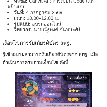
หัวข้อ:
Canva AI : การเขียน Code และ
สร้างเกม
วันที่:
4 กรกฎาคม 2569
เวลา:
10.00–12.00 น.
รูปแบบ:
อบรมออนไลน์
วิทยากร:
นายณัฐพงศ์ จันทนะศิริ
เงื่อนไขการรับเกียรติบัตร สพฐ.
ผู้เข้าอบรมสามารถรับเกียรติบัตรจาก สพฐ. เมื่อ
ดำเนินการครบตามเงื่อนไข ดังนี้
อ่านเพิ่มเติม
arrow_forward_ios