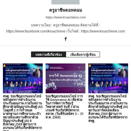
ครูอาชีพดอทคอม
https://www.kruachieve.com
บทความโดย : ครูอาชีพดอทคอม ติดตามได้ที่ :
https://www.facebook.com/kruachieve เว็บไซต์ : https://www.kruachieve.com
บทความที่เกี่ยวข้อง
เพิ่มเติมจากผู้เขียน
สพฐ. ขอเชิญอบรมออนไลน์
ขอเชิญอบรมออนไลน์ การ
สพฐ. ขอเชิญอบรมออนไลน์
หลักสูตรการดำเนินงาน
ใช้ Generative AI เพื่อช่วย
หลักสูตรการดำเนินงาน
ประกันคุณภาพ ภายในสถาน
ในการจัดการเรียนรู้
ประกันคุณภาพ ภายในสถาน
ศึกษาด้วยปัญญาประดิษฐ์ (AI)
วิทยาศาสตร์ รุ่นที่ 3 ผ่าน
ศึกษาด้วยปัญญาประดิษฐ์ (AI)
โมดูลที่ 2 การกำหนด
เกณฑ์ รับเกียรติบัตรจาก
ทุกวันเสาร์ตลอดเดือน
มาตรฐานการศึกษาและเป้า
สสวท. (วันที่รับสมัคร 3 – 31
สิงหาคม 2569 ผู้ผ่านการ
หมายของสถานศึกษาด้วย
ส.ค. 2569)
อบรมจะได้รับเกียรติบัตรจาก
ปัญญาประดิษฐ์ (AI) 8
สพฐ.
สิงหาคม 2569 ผู้ผ่านการ
อบรมจะได้รับเกียรติบัตรจาก