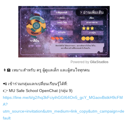
อ่านเพิ่มเติม
arrow_forward_ios
Powered by 
GliaStudios
👩‍🏫 เหมาะสำหรับ ครู ผู้ดูแลเด็ก และผู้สนใจทุกคน
M
u
📲 เข้าร่วมกลุ่มแลกเปลี่ยนเรียนรู้ได้ที่:
t
👉 MU Safe School OpenChat (กลุ่ม 9)
e
https://line.me/ti/g2/hq3kFciyihGGI64On5_gcY_MGaovBstkH9cFM
A?
utm_source=invitation&utm_medium=link_copy&utm_campaign=de
fault