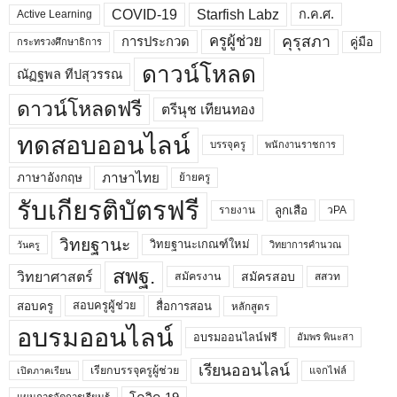
COVID-19
Starfish Labz
ก.ค.ศ.
Active Learning
คุรุสภา
ครูผู้ช่วย
คู่มือ
การประกวด
กระทรวงศึกษาธิการ
ดาวน์โหลด
ณัฏฐพล ทีปสุวรรณ
ดาวน์โหลดฟรี
ตรีนุช เทียนทอง
ทดสอบออนไลน์
บรรจุครู
พนักงานราชการ
ภาษาไทย
ภาษาอังกฤษ
ย้ายครู
รับเกียรติบัตรฟรี
ลูกเสือ
วPA
รายงาน
วิทยฐานะ
วิทยฐานะเกณฑ์ใหม่
วิทยาการคำนวณ
วันครู
สพฐ.
วิทยาศาสตร์
สมัครสอบ
สมัครงาน
สสวท
สอบครูผู้ช่วย
สอบครู
สื่อการสอน
หลักสูตร
อบรมออนไลน์
อบรมออนไลน์ฟรี
อัมพร พินะสา
เรียนออนไลน์
เรียกบรรจุครูผู้ช่วย
แจกไฟล์
เปิดภาคเรียน