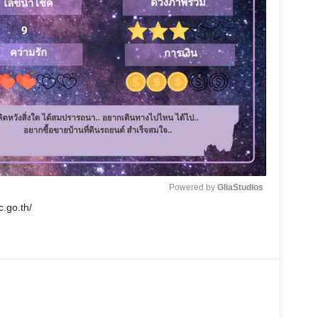
Powered by 
GliaStudios
c.go.th/
M
u
t
e