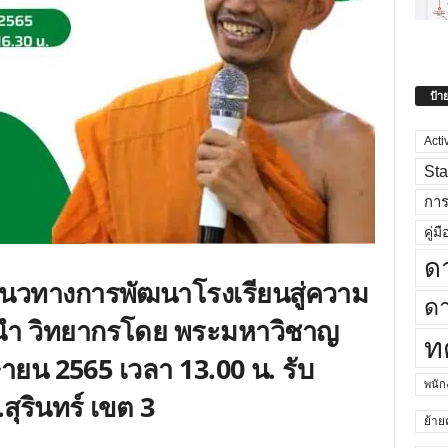
ป้า
Acti
Sta
กา
คู่มื
ด
นวทางการพัฒนาโรงเรียนสู่ความ
ดา
ั้นนำ วิทยากรโดย พระมหาวิชาญ
ท
มษายน 2565 เวลา 13.00 น. รับ
พนั
สุรินทร์ เขต 3
ย้าย