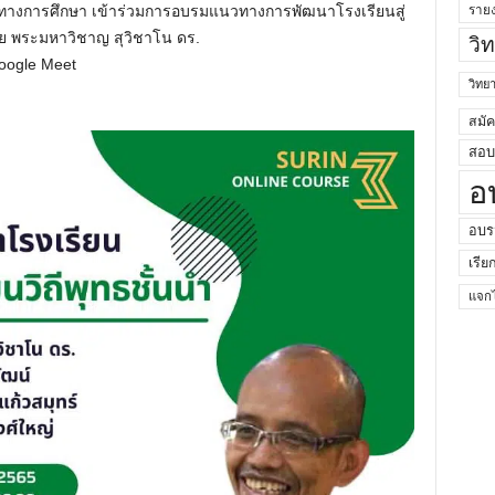
รทางการศึกษา เข้าร่วมการอบรมแนวทางการพัฒนาโรงเรียนสู่
ราย
ดย พระมหาวิชาญ สุวิชาโน ดร.
วิ
oogle Meet
วิท
สมั
สอบค
อ
อบร
เรีย
แจกไ