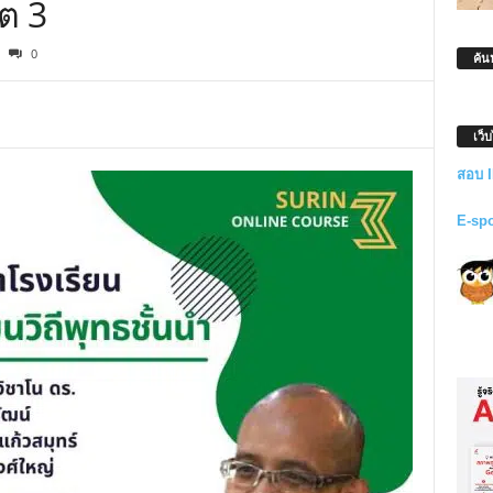
ขต 3
0
ค้น
เว็
สอบ 
E-sp