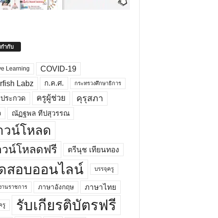
ยกำกับ
COVID-19
ve Learning
rfish Labz
ก.ค.ศ.
กระทรวงศึกษาธิการ
คุรุสภา
ครูผู้ช่วย
รประกวด
อ
ณัฏฐพล ทีปสุวรรณ
าวน์โหลด
วน์โหลดฟรี
ตรีนุช เทียนทอง
ดสอบออนไลน์
บรรจุครู
ภาษาไทย
ภาษาอังกฤษ
กงานราชการ
รับเกียรติบัตรฟรี
ครู