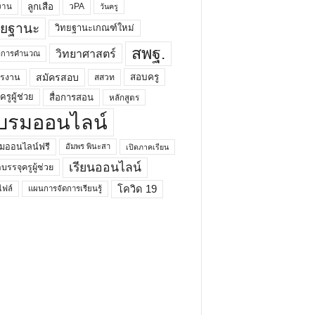
ลูกเสือ
วPA
งาน
วันครู
ทยฐานะ
วิทยฐานะเกณฑ์ใหม่
สพฐ.
วิทยาศาสตร์
ยาการคำนวณ
สมัครสอบ
สอบครู
ครงาน
สสวท
รูผู้ช่วย
สื่อการสอน
หลักสูตร
บรมออนไลน์
มออนไลน์ฟรี
อัมพร พินะสา
เปิดภาคเรียน
เรียนออนไลน์
กบรรจุครูผู้ช่วย
โควิด 19
ฟล์
แผนการจัดการเรียนรู้