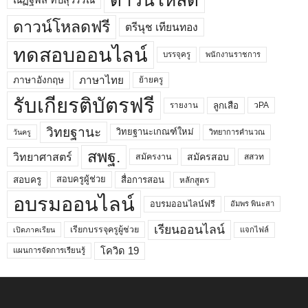
ดาวน์โหลดฟรี
ตรีนุช เทียนทอง
ทดสอบออนไลน์
บรรจุครู
พนักงานราชการ
ภาษาไทย
ภาษาอังกฤษ
ย้ายครู
รับเกียรติบัตรฟรี
ลูกเสือ
วPA
รายงาน
วิทยฐานะ
วิทยฐานะเกณฑ์ใหม่
วิทยาการคำนวณ
วันครู
สพฐ.
วิทยาศาสตร์
สมัครสอบ
สมัครงาน
สสวท
สอบครูผู้ช่วย
สอบครู
สื่อการสอน
หลักสูตร
อบรมออนไลน์
อบรมออนไลน์ฟรี
อัมพร พินะสา
เรียนออนไลน์
เรียกบรรจุครูผู้ช่วย
แจกไฟล์
เปิดภาคเรียน
โควิด 19
แผนการจัดการเรียนรู้