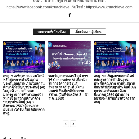
บทความโดย : ครูอาชีพดอทคอม ติดตามได้ที่ :
https://www.facebook.com/kruachieve เว็บไซต์ : https://www.kruachieve.com
บทความที่เกี่ยวข้อง
เพิ่มเติมจากผู้เขียน
สพฐ. ขอเชิญอบรมออนไลน์
ขอเชิญอบรมออนไลน์ การ
สพฐ. ขอเชิญอบรมออนไลน์
หลักสูตรการดำเนินงาน
ใช้ Generative AI เพื่อช่วย
หลักสูตรการดำเนินงาน
ประกันคุณภาพ ภายในสถาน
ในการจัดการเรียนรู้
ประกันคุณภาพ ภายในสถาน
ศึกษาด้วยปัญญาประดิษฐ์ (AI)
วิทยาศาสตร์ รุ่นที่ 3 ผ่าน
ศึกษาด้วยปัญญาประดิษฐ์ (AI)
โมดูลที่ 2 การกำหนด
เกณฑ์ รับเกียรติบัตรจาก
ทุกวันเสาร์ตลอดเดือน
มาตรฐานการศึกษาและเป้า
สสวท. (วันที่รับสมัคร 3 – 31
สิงหาคม 2569 ผู้ผ่านการ
หมายของสถานศึกษาด้วย
ส.ค. 2569)
อบรมจะได้รับเกียรติบัตรจาก
ปัญญาประดิษฐ์ (AI) 8
สพฐ.
สิงหาคม 2569 ผู้ผ่านการ
อบรมจะได้รับเกียรติบัตรจาก
สพฐ.