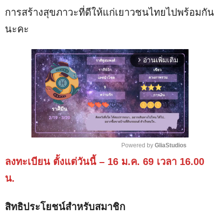
การสร้างสุขภาวะที่ดีให้แก่เยาวชนไทยไปพร้อมกัน
นะคะ
อ่านเพิ่มเติม
arrow_forward_ios
Powered by 
GliaStudios
ลงทะเบียน ตั้งแต่วันนี้ – 16 ม.ค. 69 เวลา 16.00
M
u
น.
t
e
สิทธิประโยชน์สำหรับสมาชิก